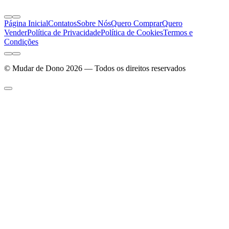
Página Inicial
Contatos
Sobre Nós
Quero Comprar
Quero
Vender
Política de Privacidade
Política de Cookies
Termos e
Condições
© Mudar de Dono 2026 — Todos os direitos reservados