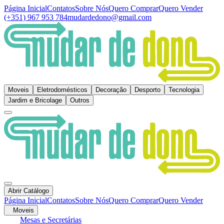
Página Inicial
Contatos
Sobre Nós
Quero Comprar
Quero Vender
(+351) 967 953 784
mudardedono@gmail.com
Moveis
Eletrodomésticos
Decoração
Desporto
Tecnologia
Jardim e Bricolage
Outros
Abrir Catálogo
Página Inicial
Contatos
Sobre Nós
Quero Comprar
Quero Vender
Moveis
Mesas e Secretárias