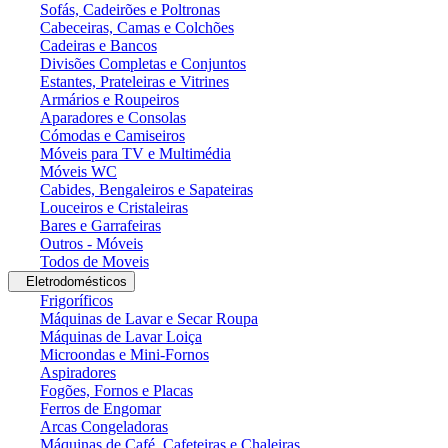
Sofás, Cadeirões e Poltronas
Cabeceiras, Camas e Colchões
Cadeiras e Bancos
Divisões Completas e Conjuntos
Estantes, Prateleiras e Vitrines
Armários e Roupeiros
Aparadores e Consolas
Cómodas e Camiseiros
Móveis para TV e Multimédia
Móveis WC
Cabides, Bengaleiros e Sapateiras
Louceiros e Cristaleiras
Bares e Garrafeiras
Outros - Móveis
Todos de Moveis
Eletrodomésticos
Frigoríficos
Máquinas de Lavar e Secar Roupa
Máquinas de Lavar Loiça
Microondas e Mini-Fornos
Aspiradores
Fogões, Fornos e Placas
Ferros de Engomar
Arcas Congeladoras
Máquinas de Café, Cafeteiras e Chaleiras