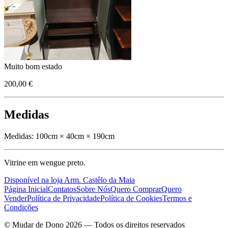
Muito bom estado
200,00 €
Medidas
Medidas:
100cm × 40cm × 190cm
Vitrine em wengue preto.
Disponível na loja Arm. Castêlo da Maia
Página Inicial
Contatos
Sobre Nós
Quero Comprar
Quero
Vender
Política de Privacidade
Política de Cookies
Termos e
Condições
© Mudar de Dono 2026 — Todos os direitos reservados