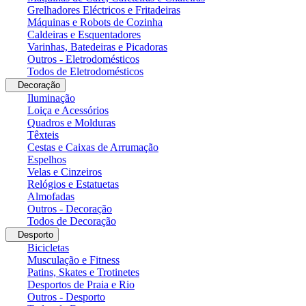
Grelhadores Eléctricos e Fritadeiras
Máquinas e Robots de Cozinha
Caldeiras e Esquentadores
Varinhas, Batedeiras e Picadoras
Outros - Eletrodomésticos
Todos de Eletrodomésticos
Decoração
Iluminação
Loiça e Acessórios
Quadros e Molduras
Têxteis
Cestas e Caixas de Arrumação
Espelhos
Velas e Cinzeiros
Relógios e Estatuetas
Almofadas
Outros - Decoração
Todos de Decoração
Desporto
Bicicletas
Musculação e Fitness
Patins, Skates e Trotinetes
Desportos de Praia e Rio
Outros - Desporto