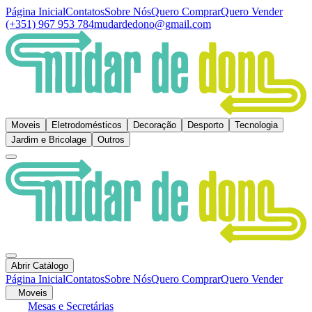
Página Inicial
Contatos
Sobre Nós
Quero Comprar
Quero Vender
(+351) 967 953 784
mudardedono@gmail.com
Moveis
Eletrodomésticos
Decoração
Desporto
Tecnologia
Jardim e Bricolage
Outros
Abrir Catálogo
Página Inicial
Contatos
Sobre Nós
Quero Comprar
Quero Vender
Moveis
Mesas e Secretárias