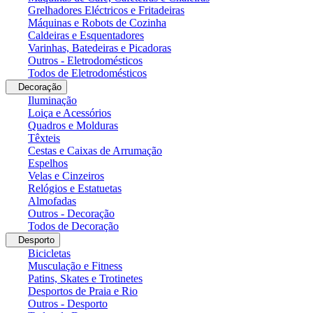
Grelhadores Eléctricos e Fritadeiras
Máquinas e Robots de Cozinha
Caldeiras e Esquentadores
Varinhas, Batedeiras e Picadoras
Outros - Eletrodomésticos
Todos de Eletrodomésticos
Decoração
Iluminação
Loiça e Acessórios
Quadros e Molduras
Têxteis
Cestas e Caixas de Arrumação
Espelhos
Velas e Cinzeiros
Relógios e Estatuetas
Almofadas
Outros - Decoração
Todos de Decoração
Desporto
Bicicletas
Musculação e Fitness
Patins, Skates e Trotinetes
Desportos de Praia e Rio
Outros - Desporto