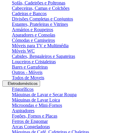
Sofás, Cadeirões e Poltronas
Cabeceiras, Camas e Colchões
Cadeiras e Bancos
Divisões Completas e Conjuntos
Estantes, Prateleiras e Vitrines
Armários e Roupeiros
Aparadores e Consolas
Cómodas e Camiseiros
Móveis para TV e Multimédia
Móveis WC
Cabides, Bengaleiros e Sapateiras
Louceiros e Cristaleiras
Bares e Garrafeiras
Outros - Móveis
Todos de Moveis
Eletrodomésticos
Frigoríficos
Máquinas de Lavar e Secar Roupa
Máquinas de Lavar Loiça
Microondas e Mini-Fornos
Aspiradores
Fogões, Fornos e Placas
Ferros de Engomar
Arcas Congeladoras
Máquinas de Café, Cafeteiras e Chaleiras