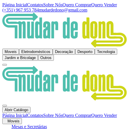
Página Inicial
Contatos
Sobre Nós
Quero Comprar
Quero Vender
(+351) 967 953 784
mudardedono@gmail.com
Moveis
Eletrodomésticos
Decoração
Desporto
Tecnologia
Jardim e Bricolage
Outros
Abrir Catálogo
Página Inicial
Contatos
Sobre Nós
Quero Comprar
Quero Vender
Moveis
Mesas e Secretárias