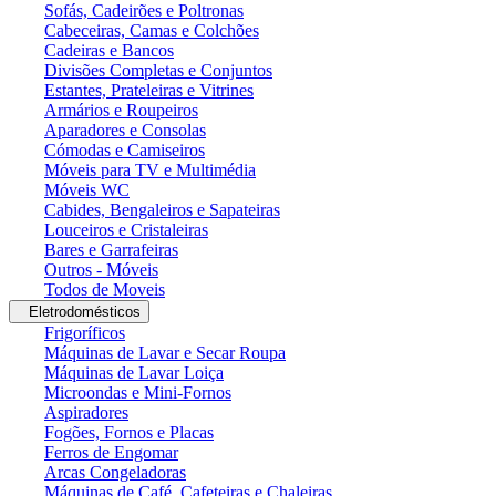
Sofás, Cadeirões e Poltronas
Cabeceiras, Camas e Colchões
Cadeiras e Bancos
Divisões Completas e Conjuntos
Estantes, Prateleiras e Vitrines
Armários e Roupeiros
Aparadores e Consolas
Cómodas e Camiseiros
Móveis para TV e Multimédia
Móveis WC
Cabides, Bengaleiros e Sapateiras
Louceiros e Cristaleiras
Bares e Garrafeiras
Outros - Móveis
Todos de Moveis
Eletrodomésticos
Frigoríficos
Máquinas de Lavar e Secar Roupa
Máquinas de Lavar Loiça
Microondas e Mini-Fornos
Aspiradores
Fogões, Fornos e Placas
Ferros de Engomar
Arcas Congeladoras
Máquinas de Café, Cafeteiras e Chaleiras