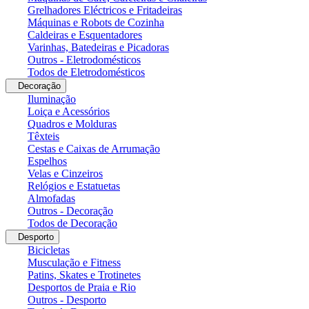
Grelhadores Eléctricos e Fritadeiras
Máquinas e Robots de Cozinha
Caldeiras e Esquentadores
Varinhas, Batedeiras e Picadoras
Outros - Eletrodomésticos
Todos de Eletrodomésticos
Decoração
Iluminação
Loiça e Acessórios
Quadros e Molduras
Têxteis
Cestas e Caixas de Arrumação
Espelhos
Velas e Cinzeiros
Relógios e Estatuetas
Almofadas
Outros - Decoração
Todos de Decoração
Desporto
Bicicletas
Musculação e Fitness
Patins, Skates e Trotinetes
Desportos de Praia e Rio
Outros - Desporto