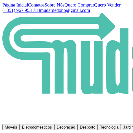
Página Inicial
Contatos
Sobre Nós
Quero Comprar
Quero Vender
(+351) 967 953 784
mudardedono@gmail.com
Moveis
Eletrodomésticos
Decoração
Desporto
Tecnologia
Jardi