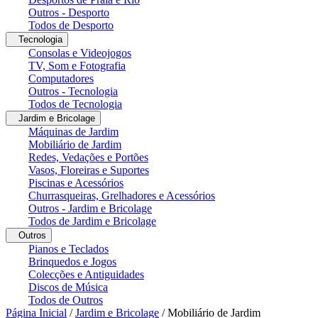
Outros - Desporto
Todos de Desporto
Tecnologia
Consolas e Videojogos
TV, Som e Fotografia
Computadores
Outros - Tecnologia
Todos de Tecnologia
Jardim e Bricolage
Máquinas de Jardim
Mobiliário de Jardim
Redes, Vedações e Portões
Vasos, Floreiras e Suportes
Piscinas e Acessórios
Churrasqueiras, Grelhadores e Acessórios
Outros - Jardim e Bricolage
Todos de Jardim e Bricolage
Outros
Pianos e Teclados
Brinquedos e Jogos
Colecções e Antiguidades
Discos de Música
Todos de Outros
Página Inicial
/
Jardim e Bricolage
/
Mobiliário de Jardim