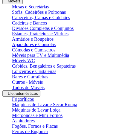
Moveis
Mesas e Secretárias
Sofás, Cadeirões e Poltronas
Cabeceiras, Camas e Colchões
Cadeiras e Bancos
Divisões Completas e Conjuntos
Estantes, Prateleiras e Vitrines
Armários e Roupeiros
Aparadores e Consolas
Cómodas e Camiseiros
Móveis para TV e Multimédia
Móveis WC
Cabides, Bengaleiros e Sapateiras
Louceiros e Cristaleiras
Bares e Garrafeiras
Outros - Móveis
Todos de Moveis
Eletrodomésticos
Frigoríficos
Máquinas de Lavar e Secar Roupa
Máquinas de Lavar Loiça
Microondas e Mini-Fornos
Aspiradores
Fogões, Fornos e Placas
Ferros de Engomar