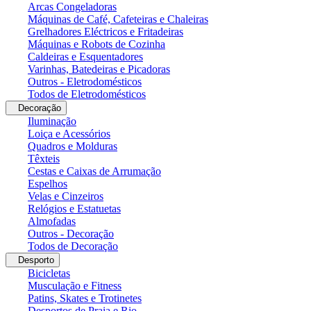
Arcas Congeladoras
Máquinas de Café, Cafeteiras e Chaleiras
Grelhadores Eléctricos e Fritadeiras
Máquinas e Robots de Cozinha
Caldeiras e Esquentadores
Varinhas, Batedeiras e Picadoras
Outros - Eletrodomésticos
Todos de Eletrodomésticos
Decoração
Iluminação
Loiça e Acessórios
Quadros e Molduras
Têxteis
Cestas e Caixas de Arrumação
Espelhos
Velas e Cinzeiros
Relógios e Estatuetas
Almofadas
Outros - Decoração
Todos de Decoração
Desporto
Bicicletas
Musculação e Fitness
Patins, Skates e Trotinetes
Desportos de Praia e Rio