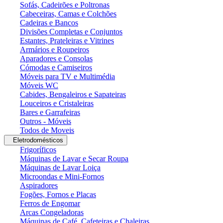
Sofás, Cadeirões e Poltronas
Cabeceiras, Camas e Colchões
Cadeiras e Bancos
Divisões Completas e Conjuntos
Estantes, Prateleiras e Vitrines
Armários e Roupeiros
Aparadores e Consolas
Cómodas e Camiseiros
Móveis para TV e Multimédia
Móveis WC
Cabides, Bengaleiros e Sapateiras
Louceiros e Cristaleiras
Bares e Garrafeiras
Outros - Móveis
Todos de Moveis
Eletrodomésticos
Frigoríficos
Máquinas de Lavar e Secar Roupa
Máquinas de Lavar Loiça
Microondas e Mini-Fornos
Aspiradores
Fogões, Fornos e Placas
Ferros de Engomar
Arcas Congeladoras
Máquinas de Café, Cafeteiras e Chaleiras