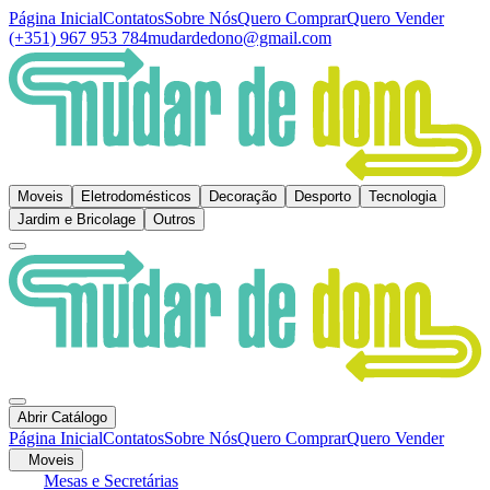
Página Inicial
Contatos
Sobre Nós
Quero Comprar
Quero Vender
(+351) 967 953 784
mudardedono@gmail.com
Moveis
Eletrodomésticos
Decoração
Desporto
Tecnologia
Jardim e Bricolage
Outros
Abrir Catálogo
Página Inicial
Contatos
Sobre Nós
Quero Comprar
Quero Vender
Moveis
Mesas e Secretárias