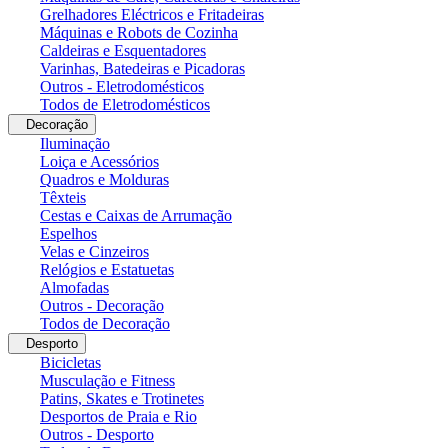
Grelhadores Eléctricos e Fritadeiras
Máquinas e Robots de Cozinha
Caldeiras e Esquentadores
Varinhas, Batedeiras e Picadoras
Outros - Eletrodomésticos
Todos de Eletrodomésticos
Decoração
Iluminação
Loiça e Acessórios
Quadros e Molduras
Têxteis
Cestas e Caixas de Arrumação
Espelhos
Velas e Cinzeiros
Relógios e Estatuetas
Almofadas
Outros - Decoração
Todos de Decoração
Desporto
Bicicletas
Musculação e Fitness
Patins, Skates e Trotinetes
Desportos de Praia e Rio
Outros - Desporto