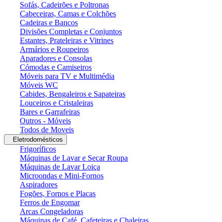
Sofás, Cadeirões e Poltronas
Cabeceiras, Camas e Colchões
Cadeiras e Bancos
Divisões Completas e Conjuntos
Estantes, Prateleiras e Vitrines
Armários e Roupeiros
Aparadores e Consolas
Cómodas e Camiseiros
Móveis para TV e Multimédia
Móveis WC
Cabides, Bengaleiros e Sapateiras
Louceiros e Cristaleiras
Bares e Garrafeiras
Outros - Móveis
Todos de Moveis
Eletrodomésticos
Frigoríficos
Máquinas de Lavar e Secar Roupa
Máquinas de Lavar Loiça
Microondas e Mini-Fornos
Aspiradores
Fogões, Fornos e Placas
Ferros de Engomar
Arcas Congeladoras
Máquinas de Café, Cafeteiras e Chaleiras