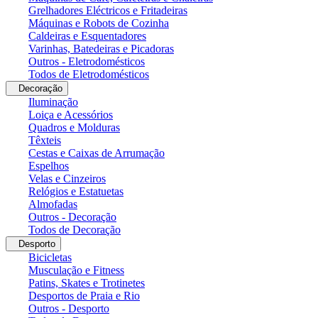
Grelhadores Eléctricos e Fritadeiras
Máquinas e Robots de Cozinha
Caldeiras e Esquentadores
Varinhas, Batedeiras e Picadoras
Outros - Eletrodomésticos
Todos de Eletrodomésticos
Decoração
Iluminação
Loiça e Acessórios
Quadros e Molduras
Têxteis
Cestas e Caixas de Arrumação
Espelhos
Velas e Cinzeiros
Relógios e Estatuetas
Almofadas
Outros - Decoração
Todos de Decoração
Desporto
Bicicletas
Musculação e Fitness
Patins, Skates e Trotinetes
Desportos de Praia e Rio
Outros - Desporto