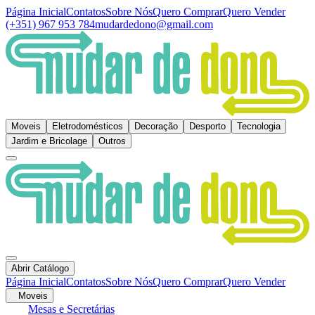
Página Inicial
Contatos
Sobre Nós
Quero Comprar
Quero Vender
(+351) 967 953 784
mudardedono@gmail.com
Moveis
Eletrodomésticos
Decoração
Desporto
Tecnologia
Jardim e Bricolage
Outros
Abrir Catálogo
Página Inicial
Contatos
Sobre Nós
Quero Comprar
Quero Vender
Moveis
Mesas e Secretárias