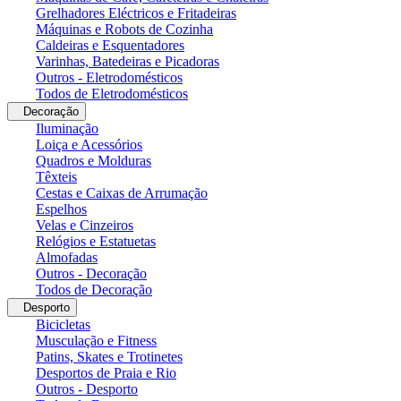
Grelhadores Eléctricos e Fritadeiras
Máquinas e Robots de Cozinha
Caldeiras e Esquentadores
Varinhas, Batedeiras e Picadoras
Outros - Eletrodomésticos
Todos de Eletrodomésticos
Decoração
Iluminação
Loiça e Acessórios
Quadros e Molduras
Têxteis
Cestas e Caixas de Arrumação
Espelhos
Velas e Cinzeiros
Relógios e Estatuetas
Almofadas
Outros - Decoração
Todos de Decoração
Desporto
Bicicletas
Musculação e Fitness
Patins, Skates e Trotinetes
Desportos de Praia e Rio
Outros - Desporto