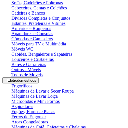
Sofás, Cadeirões e Poltronas
Cabeceiras, Camas e Colchões
Cadeiras e Bancos
Divisões Completas e Conjuntos
Estantes, Prateleiras e Vitrines
Armários e Roupeiros
Aparadores e Consolas
Cómodas e Camiseiros
Móveis para TV e Multimédia
Móveis WC
Cabides, Bengaleiros e Sapateiras
Louceiros e Cristaleiras
Bares e Garrafeiras
Outros - Móveis
Todos de Moveis
Eletrodomésticos
Frigoríficos
Máquinas de Lavar e Secar Roupa
Máquinas de Lavar Loiça
Microondas e Mini-Fornos
Aspiradores
Fogões, Fornos e Placas
Ferros de Engomar
Arcas Congeladoras
Máquinas de Café, Cafeteiras e Chaleiras