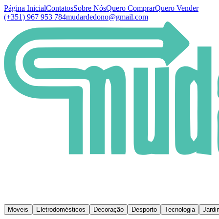
Página Inicial
Contatos
Sobre Nós
Quero Comprar
Quero Vender
(+351) 967 953 784
mudardedono@gmail.com
Moveis
Eletrodomésticos
Decoração
Desporto
Tecnologia
Jardi