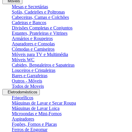
Moveis
Mesas e Secretárias
Sofás, Cadeirões e Poltronas
Cabeceiras, Camas e Colchões
Cadeiras e Bancos
Divisões Completas e Conjuntos
Estantes, Prateleiras e Vitrines
Armários e Roupeiros
Aparadores e Consolas
Cómodas e Camiseiros
Móveis para TV e Multimédia
Móveis WC
Cabides, Bengaleiros e Sapateiras
Louceiros e Cristaleiras
Bares e Garrafeiras
Outros - Móveis
Todos de Moveis
Eletrodomésticos
Frigoríficos
Máquinas de Lavar e Secar Roupa
Máquinas de Lavar Loiça
Microondas e Mini-Fornos
Aspiradores
Fogões, Fornos e Placas
Ferros de Engomar