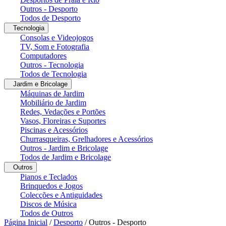
Outros - Desporto
Todos de Desporto
Tecnologia
Consolas e Videojogos
TV, Som e Fotografia
Computadores
Outros - Tecnologia
Todos de Tecnologia
Jardim e Bricolage
Máquinas de Jardim
Mobiliário de Jardim
Redes, Vedações e Portões
Vasos, Floreiras e Suportes
Piscinas e Acessórios
Churrasqueiras, Grelhadores e Acessórios
Outros - Jardim e Bricolage
Todos de Jardim e Bricolage
Outros
Pianos e Teclados
Brinquedos e Jogos
Colecções e Antiguidades
Discos de Música
Todos de Outros
Página Inicial
/
Desporto
/
Outros - Desporto