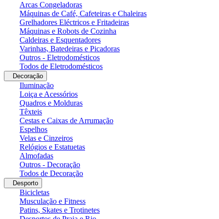
Arcas Congeladoras
Máquinas de Café, Cafeteiras e Chaleiras
Grelhadores Eléctricos e Fritadeiras
Máquinas e Robots de Cozinha
Caldeiras e Esquentadores
Varinhas, Batedeiras e Picadoras
Outros - Eletrodomésticos
Todos de Eletrodomésticos
Decoração
Iluminação
Loiça e Acessórios
Quadros e Molduras
Têxteis
Cestas e Caixas de Arrumação
Espelhos
Velas e Cinzeiros
Relógios e Estatuetas
Almofadas
Outros - Decoração
Todos de Decoração
Desporto
Bicicletas
Musculação e Fitness
Patins, Skates e Trotinetes
Desportos de Praia e Rio