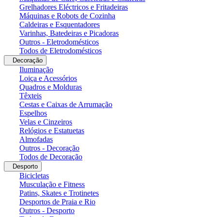
Grelhadores Eléctricos e Fritadeiras
Máquinas e Robots de Cozinha
Caldeiras e Esquentadores
Varinhas, Batedeiras e Picadoras
Outros - Eletrodomésticos
Todos de Eletrodomésticos
Decoração
Iluminação
Loiça e Acessórios
Quadros e Molduras
Têxteis
Cestas e Caixas de Arrumação
Espelhos
Velas e Cinzeiros
Relógios e Estatuetas
Almofadas
Outros - Decoração
Todos de Decoração
Desporto
Bicicletas
Musculação e Fitness
Patins, Skates e Trotinetes
Desportos de Praia e Rio
Outros - Desporto