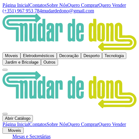
Página Inicial
Contatos
Sobre Nós
Quero Comprar
Quero Vender
(+351) 967 953 784
mudardedono@gmail.com
Moveis
Eletrodomésticos
Decoração
Desporto
Tecnologia
Jardim e Bricolage
Outros
Abrir Catálogo
Página Inicial
Contatos
Sobre Nós
Quero Comprar
Quero Vender
Moveis
Mesas e Secretárias