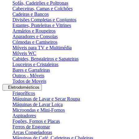
Sofás, Cadeirões e Poltronas
Cabeceiras, Camas e Colchões
Cadeiras e Bancos
Divisões Completas e Conjuntos
Estantes, Prateleiras e Vitrines
Armários e Roupeiros
Aparadores e Consolas
Cómodas e Camiseiros
Móveis para TV e Multimédia
Móveis WC
Cabides, Bengaleiros e Sapateiras
Louceiros e Cristaleiras
Bares e Garrafeiras
Outros - Móveis
Todos de Moveis
Eletrodomésticos
Frigoríficos
Máquinas de Lavar e Secar Roupa
Máquinas de Lavar Loiça
Microondas e Mini-Fornos
Aspiradores
Fogões, Fornos e Placas
Ferros de Engomar
Arcas Congeladoras
Máquinas de Café, Cafeteiras e Chaleiras