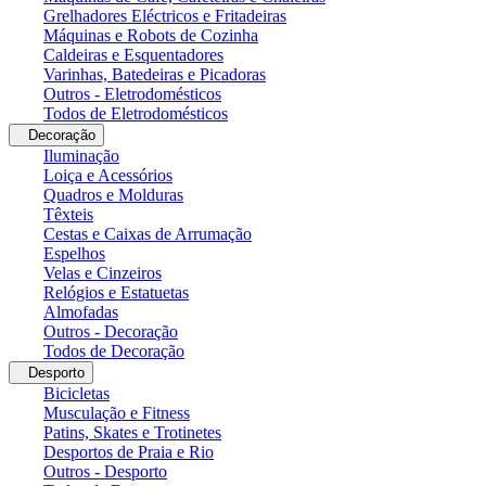
Grelhadores Eléctricos e Fritadeiras
Máquinas e Robots de Cozinha
Caldeiras e Esquentadores
Varinhas, Batedeiras e Picadoras
Outros - Eletrodomésticos
Todos de Eletrodomésticos
Decoração
Iluminação
Loiça e Acessórios
Quadros e Molduras
Têxteis
Cestas e Caixas de Arrumação
Espelhos
Velas e Cinzeiros
Relógios e Estatuetas
Almofadas
Outros - Decoração
Todos de Decoração
Desporto
Bicicletas
Musculação e Fitness
Patins, Skates e Trotinetes
Desportos de Praia e Rio
Outros - Desporto