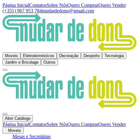
Página Inicial
Contatos
Sobre Nós
Quero Comprar
Quero Vender
(+351) 967 953 784
mudardedono@gmail.com
Moveis
Eletrodomésticos
Decoração
Desporto
Tecnologia
Jardim e Bricolage
Outros
Abrir Catálogo
Página Inicial
Contatos
Sobre Nós
Quero Comprar
Quero Vender
Moveis
Mesas e Secretárias