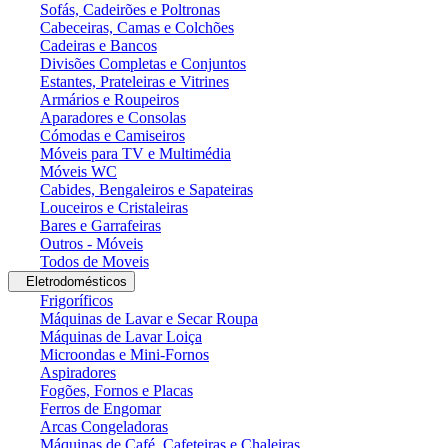
Sofás, Cadeirões e Poltronas
Cabeceiras, Camas e Colchões
Cadeiras e Bancos
Divisões Completas e Conjuntos
Estantes, Prateleiras e Vitrines
Armários e Roupeiros
Aparadores e Consolas
Cómodas e Camiseiros
Móveis para TV e Multimédia
Móveis WC
Cabides, Bengaleiros e Sapateiras
Louceiros e Cristaleiras
Bares e Garrafeiras
Outros - Móveis
Todos de Moveis
Eletrodomésticos
Frigoríficos
Máquinas de Lavar e Secar Roupa
Máquinas de Lavar Loiça
Microondas e Mini-Fornos
Aspiradores
Fogões, Fornos e Placas
Ferros de Engomar
Arcas Congeladoras
Máquinas de Café, Cafeteiras e Chaleiras