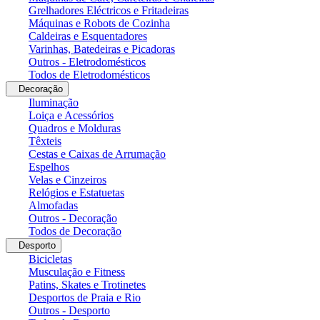
Grelhadores Eléctricos e Fritadeiras
Máquinas e Robots de Cozinha
Caldeiras e Esquentadores
Varinhas, Batedeiras e Picadoras
Outros - Eletrodomésticos
Todos de Eletrodomésticos
Decoração
Iluminação
Loiça e Acessórios
Quadros e Molduras
Têxteis
Cestas e Caixas de Arrumação
Espelhos
Velas e Cinzeiros
Relógios e Estatuetas
Almofadas
Outros - Decoração
Todos de Decoração
Desporto
Bicicletas
Musculação e Fitness
Patins, Skates e Trotinetes
Desportos de Praia e Rio
Outros - Desporto