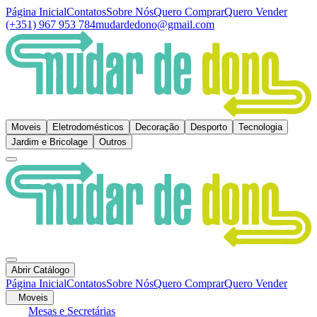
Página Inicial
Contatos
Sobre Nós
Quero Comprar
Quero Vender
(+351) 967 953 784
mudardedono@gmail.com
Moveis
Eletrodomésticos
Decoração
Desporto
Tecnologia
Jardim e Bricolage
Outros
Abrir Catálogo
Página Inicial
Contatos
Sobre Nós
Quero Comprar
Quero Vender
Moveis
Mesas e Secretárias