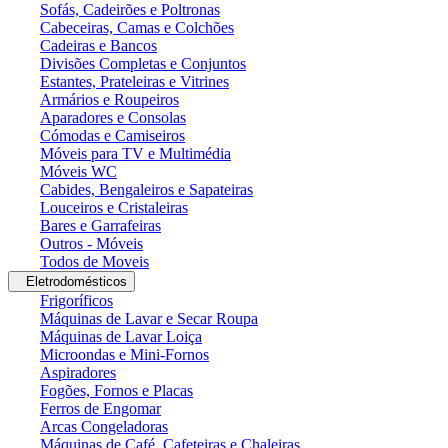
Sofás, Cadeirões e Poltronas
Cabeceiras, Camas e Colchões
Cadeiras e Bancos
Divisões Completas e Conjuntos
Estantes, Prateleiras e Vitrines
Armários e Roupeiros
Aparadores e Consolas
Cómodas e Camiseiros
Móveis para TV e Multimédia
Móveis WC
Cabides, Bengaleiros e Sapateiras
Louceiros e Cristaleiras
Bares e Garrafeiras
Outros - Móveis
Todos de Moveis
Eletrodomésticos
Frigoríficos
Máquinas de Lavar e Secar Roupa
Máquinas de Lavar Loiça
Microondas e Mini-Fornos
Aspiradores
Fogões, Fornos e Placas
Ferros de Engomar
Arcas Congeladoras
Máquinas de Café, Cafeteiras e Chaleiras