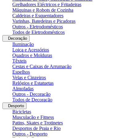
Grelhadores Eléctricos e Fritadeiras
Máquinas e Robots de Cozinha
Caldeiras e Esquentadores
Varinhas, Batedeiras e Picadoras
Outros - Eletrodomésticos
Todos de Eletrodomésticos
Decoração
Iluminação
Loiça e Acessórios
Quadros e Molduras
Têxteis
Cestas e Caixas de Arrumação
Espelhos
Velas e Cinzeiros
Relógios e Estatuetas
Almofadas
Outros - Decoração
Todos de Decoração
Desporto
Bicicletas
Musculação e Fitness
Patins, Skates e Trotinetes
Desportos de Praia e Rio
Outros - Desporto