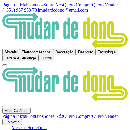
Página Inicial
Contatos
Sobre Nós
Quero Comprar
Quero Vender
(+351) 967 953 784
mudardedono@gmail.com
Moveis
Eletrodomésticos
Decoração
Desporto
Tecnologia
Jardim e Bricolage
Outros
Abrir Catálogo
Página Inicial
Contatos
Sobre Nós
Quero Comprar
Quero Vender
Moveis
Mesas e Secretárias