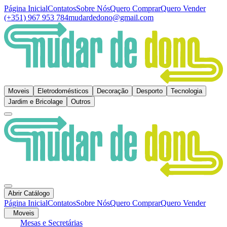
Página Inicial
Contatos
Sobre Nós
Quero Comprar
Quero Vender
(+351) 967 953 784
mudardedono@gmail.com
Moveis
Eletrodomésticos
Decoração
Desporto
Tecnologia
Jardim e Bricolage
Outros
Abrir Catálogo
Página Inicial
Contatos
Sobre Nós
Quero Comprar
Quero Vender
Moveis
Mesas e Secretárias