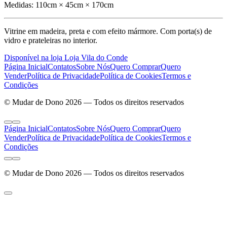
Medidas:
110cm × 45cm × 170cm
Vitrine em madeira, preta e com efeito mármore. Com porta(s) de
vidro e prateleiras no interior.
Disponível na loja Loja Vila do Conde
Página Inicial
Contatos
Sobre Nós
Quero Comprar
Quero
Vender
Política de Privacidade
Política de Cookies
Termos e
Condições
© Mudar de Dono 2026 — Todos os direitos reservados
Página Inicial
Contatos
Sobre Nós
Quero Comprar
Quero
Vender
Política de Privacidade
Política de Cookies
Termos e
Condições
© Mudar de Dono 2026 — Todos os direitos reservados