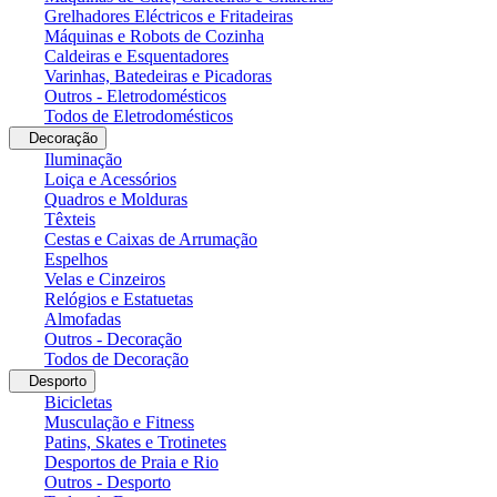
Grelhadores Eléctricos e Fritadeiras
Máquinas e Robots de Cozinha
Caldeiras e Esquentadores
Varinhas, Batedeiras e Picadoras
Outros - Eletrodomésticos
Todos de Eletrodomésticos
Decoração
Iluminação
Loiça e Acessórios
Quadros e Molduras
Têxteis
Cestas e Caixas de Arrumação
Espelhos
Velas e Cinzeiros
Relógios e Estatuetas
Almofadas
Outros - Decoração
Todos de Decoração
Desporto
Bicicletas
Musculação e Fitness
Patins, Skates e Trotinetes
Desportos de Praia e Rio
Outros - Desporto