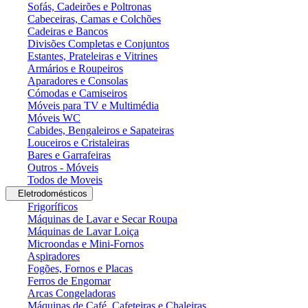
Sofás, Cadeirões e Poltronas
Cabeceiras, Camas e Colchões
Cadeiras e Bancos
Divisões Completas e Conjuntos
Estantes, Prateleiras e Vitrines
Armários e Roupeiros
Aparadores e Consolas
Cómodas e Camiseiros
Móveis para TV e Multimédia
Móveis WC
Cabides, Bengaleiros e Sapateiras
Louceiros e Cristaleiras
Bares e Garrafeiras
Outros - Móveis
Todos de Moveis
Eletrodomésticos
Frigoríficos
Máquinas de Lavar e Secar Roupa
Máquinas de Lavar Loiça
Microondas e Mini-Fornos
Aspiradores
Fogões, Fornos e Placas
Ferros de Engomar
Arcas Congeladoras
Máquinas de Café, Cafeteiras e Chaleiras