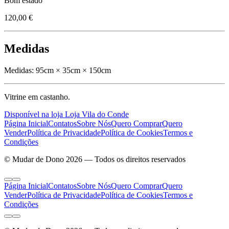
Bom estado
120,00 €
Medidas
Medidas:
95cm × 35cm × 150cm
Vitrine em castanho.
Disponível na loja Loja Vila do Conde
Página Inicial
Contatos
Sobre Nós
Quero Comprar
Quero
Vender
Política de Privacidade
Política de Cookies
Termos e
Condições
© Mudar de Dono 2026 — Todos os direitos reservados
Página Inicial
Contatos
Sobre Nós
Quero Comprar
Quero
Vender
Política de Privacidade
Política de Cookies
Termos e
Condições