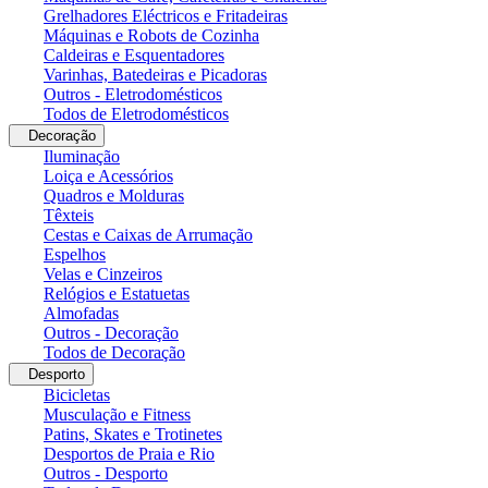
Grelhadores Eléctricos e Fritadeiras
Máquinas e Robots de Cozinha
Caldeiras e Esquentadores
Varinhas, Batedeiras e Picadoras
Outros - Eletrodomésticos
Todos de Eletrodomésticos
Decoração
Iluminação
Loiça e Acessórios
Quadros e Molduras
Têxteis
Cestas e Caixas de Arrumação
Espelhos
Velas e Cinzeiros
Relógios e Estatuetas
Almofadas
Outros - Decoração
Todos de Decoração
Desporto
Bicicletas
Musculação e Fitness
Patins, Skates e Trotinetes
Desportos de Praia e Rio
Outros - Desporto