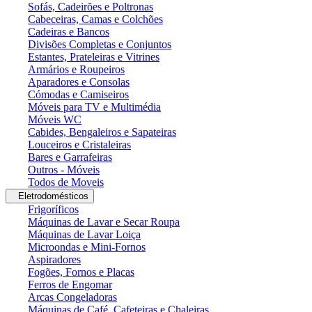
Sofás, Cadeirões e Poltronas
Cabeceiras, Camas e Colchões
Cadeiras e Bancos
Divisões Completas e Conjuntos
Estantes, Prateleiras e Vitrines
Armários e Roupeiros
Aparadores e Consolas
Cómodas e Camiseiros
Móveis para TV e Multimédia
Móveis WC
Cabides, Bengaleiros e Sapateiras
Louceiros e Cristaleiras
Bares e Garrafeiras
Outros - Móveis
Todos de Moveis
Eletrodomésticos
Frigoríficos
Máquinas de Lavar e Secar Roupa
Máquinas de Lavar Loiça
Microondas e Mini-Fornos
Aspiradores
Fogões, Fornos e Placas
Ferros de Engomar
Arcas Congeladoras
Máquinas de Café, Cafeteiras e Chaleiras