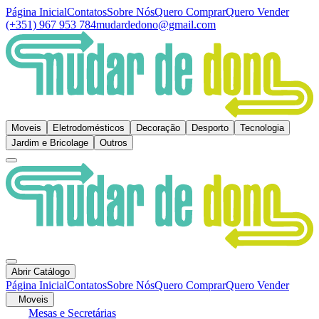
Página Inicial
Contatos
Sobre Nós
Quero Comprar
Quero Vender
(+351) 967 953 784
mudardedono@gmail.com
Moveis
Eletrodomésticos
Decoração
Desporto
Tecnologia
Jardim e Bricolage
Outros
Abrir Catálogo
Página Inicial
Contatos
Sobre Nós
Quero Comprar
Quero Vender
Moveis
Mesas e Secretárias