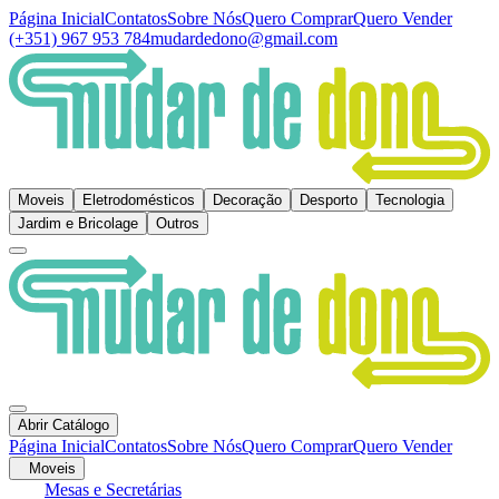
Página Inicial
Contatos
Sobre Nós
Quero Comprar
Quero Vender
(+351) 967 953 784
mudardedono@gmail.com
Moveis
Eletrodomésticos
Decoração
Desporto
Tecnologia
Jardim e Bricolage
Outros
Abrir Catálogo
Página Inicial
Contatos
Sobre Nós
Quero Comprar
Quero Vender
Moveis
Mesas e Secretárias