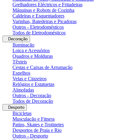
Grelhadores Eléctricos e Fritadeiras
Máquinas e Robots de Cozinha
Caldeiras e Esquentadores
Varinhas, Batedeiras e Picadoras
Outros - Eletrodomésticos
Todos de Eletrodomésticos
Decoração
Iluminação
Loiça e Acessórios
Quadros e Molduras
Têxteis
Cestas e Caixas de Arrumação
Espelhos
Velas e Cinzeiros
Relógios e Estatuetas
Almofadas
Outros - Decoração
Todos de Decoração
Desporto
Bicicletas
Musculação e Fitness
Patins, Skates e Trotinetes
Desportos de Praia e Rio
Outros - Desporto