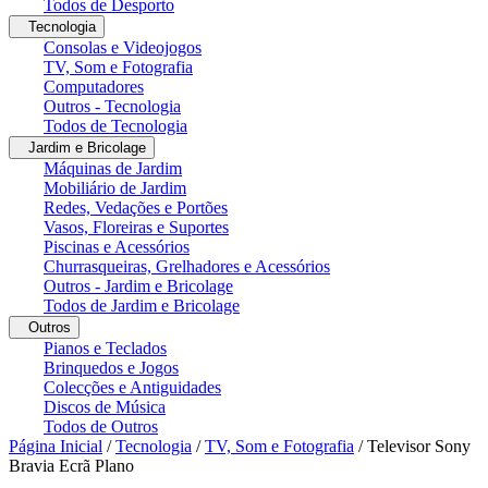
Todos de Desporto
Tecnologia
Consolas e Videojogos
TV, Som e Fotografia
Computadores
Outros - Tecnologia
Todos de Tecnologia
Jardim e Bricolage
Máquinas de Jardim
Mobiliário de Jardim
Redes, Vedações e Portões
Vasos, Floreiras e Suportes
Piscinas e Acessórios
Churrasqueiras, Grelhadores e Acessórios
Outros - Jardim e Bricolage
Todos de Jardim e Bricolage
Outros
Pianos e Teclados
Brinquedos e Jogos
Colecções e Antiguidades
Discos de Música
Todos de Outros
Página Inicial
/
Tecnologia
/
TV, Som e Fotografia
/
Televisor Sony
Bravia Ecrã Plano