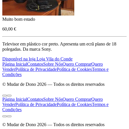
Muito bom estado
60,00 €
Televisor em plástico cor preto. Apresenta um ecrã plano de 18
polegadas. Da marca Sony.
Disponível na loja Loja Vila do Conde
Página Inicial
Contatos
Sobre Nós
Quero Comprar
Quero
Vender
Política de Privacidade
Política de Cookies
Termos e
Condições
© Mudar de Dono 2026 — Todos os direitos reservados
Página Inicial
Contatos
Sobre Nós
Quero Comprar
Quero
Vender
Política de Privacidade
Política de Cookies
Termos e
Condições
© Mudar de Dono 2026 — Todos os direitos reservados