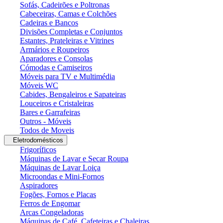
Sofás, Cadeirões e Poltronas
Cabeceiras, Camas e Colchões
Cadeiras e Bancos
Divisões Completas e Conjuntos
Estantes, Prateleiras e Vitrines
Armários e Roupeiros
Aparadores e Consolas
Cómodas e Camiseiros
Móveis para TV e Multimédia
Móveis WC
Cabides, Bengaleiros e Sapateiras
Louceiros e Cristaleiras
Bares e Garrafeiras
Outros - Móveis
Todos de Moveis
Eletrodomésticos
Frigoríficos
Máquinas de Lavar e Secar Roupa
Máquinas de Lavar Loiça
Microondas e Mini-Fornos
Aspiradores
Fogões, Fornos e Placas
Ferros de Engomar
Arcas Congeladoras
Máquinas de Café, Cafeteiras e Chaleiras