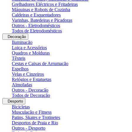
Grelhadores Eléctricos e Fritadeiras
Máquinas e Robots de Cozinha
Caldeiras e Esquentadores
Varinhas, Batedeiras e Picadoras
Outros - Eletrodomésticos
Todos de Eletrodomésticos
Decoração
Iluminação
Loiça e Acessórios
Quadros e Molduras
Têxteis
Cestas e Caixas de Arrumação
Espelhos
Velas e Cinzeiros
Relógios e Estatuetas
Almofadas
Outros - Decoração
Todos de Decoração
Desporto
Bicicletas
Musculação e Fitness
Patins, Skates e Trotinetes
Desportos de Praia e Rio
Outros - Desporto