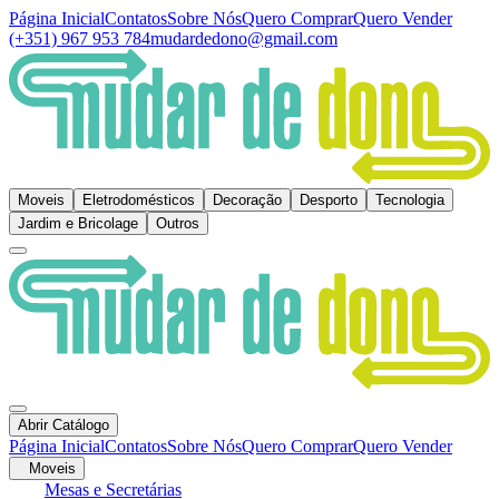
Página Inicial
Contatos
Sobre Nós
Quero Comprar
Quero Vender
(+351) 967 953 784
mudardedono@gmail.com
Moveis
Eletrodomésticos
Decoração
Desporto
Tecnologia
Jardim e Bricolage
Outros
Abrir Catálogo
Página Inicial
Contatos
Sobre Nós
Quero Comprar
Quero Vender
Moveis
Mesas e Secretárias