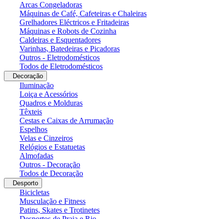
Arcas Congeladoras
Máquinas de Café, Cafeteiras e Chaleiras
Grelhadores Eléctricos e Fritadeiras
Máquinas e Robots de Cozinha
Caldeiras e Esquentadores
Varinhas, Batedeiras e Picadoras
Outros - Eletrodomésticos
Todos de Eletrodomésticos
Decoração
Iluminação
Loiça e Acessórios
Quadros e Molduras
Têxteis
Cestas e Caixas de Arrumação
Espelhos
Velas e Cinzeiros
Relógios e Estatuetas
Almofadas
Outros - Decoração
Todos de Decoração
Desporto
Bicicletas
Musculação e Fitness
Patins, Skates e Trotinetes
Desportos de Praia e Rio