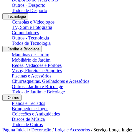
Outros - Desporto
Todos de Desporto
Tecnologia
Consolas e Videojogos
TV, Som e Fotografia
Computadores
Outros - Tecnologia
Todos de Tecnologia
Jardim e Bricolage
Máquinas de Jardim
Mobiliário de Jardim
Redes, Vedações e Portões
Vasos, Floreiras e Suportes
Piscinas e Acessórios
Churrasqueiras, Grelhadores e Acessórios
Outros - Jardim e Bricolage
Todos de Jardim e Bricolage
Outros
Pianos e Teclados
Brinquedos e Jogos
Colecções e Antiguidades
Discos de Música
Todos de Outros
Página Inicial
/
Decoração
/
Loiça e Acessórios
/
Serviço Louça Ingle