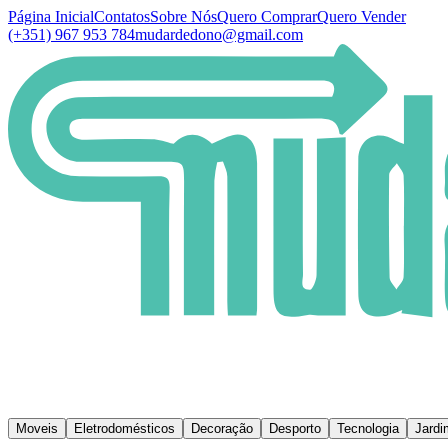
Página Inicial
Contatos
Sobre Nós
Quero Comprar
Quero Vender
(+351) 967 953 784
mudardedono@gmail.com
Moveis
Eletrodomésticos
Decoração
Desporto
Tecnologia
Jardi