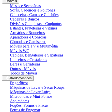
Moveis
Mesas e Secretárias
Sofás, Cadeirões e Poltronas
Cabeceiras, Camas e Colchões
Cadeiras e Bancos
Divisões Completas e Conjuntos
Estantes, Prateleiras e Vitrines
Armários e Roupeiros
Aparadores e Consolas
Cómodas e Camiseiros
Móveis para TV e Multimédia
Móveis WC
Cabides, Bengaleiros e Sapateiras
Louceiros e Cristaleiras
Bares e Garrafeiras
Outros - Móveis
Todos de Moveis
Eletrodomésticos
Frigoríficos
Máquinas de Lavar e Secar Roupa
Máquinas de Lavar Loiça
Microondas e Mini-Fornos
Aspiradores
Fogões, Fornos e Placas
Ferros de Engomar