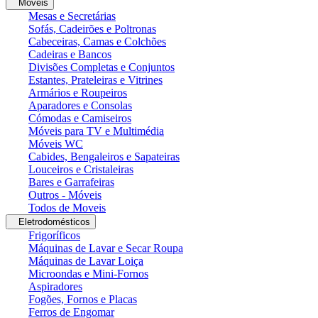
Moveis
Mesas e Secretárias
Sofás, Cadeirões e Poltronas
Cabeceiras, Camas e Colchões
Cadeiras e Bancos
Divisões Completas e Conjuntos
Estantes, Prateleiras e Vitrines
Armários e Roupeiros
Aparadores e Consolas
Cómodas e Camiseiros
Móveis para TV e Multimédia
Móveis WC
Cabides, Bengaleiros e Sapateiras
Louceiros e Cristaleiras
Bares e Garrafeiras
Outros - Móveis
Todos de Moveis
Eletrodomésticos
Frigoríficos
Máquinas de Lavar e Secar Roupa
Máquinas de Lavar Loiça
Microondas e Mini-Fornos
Aspiradores
Fogões, Fornos e Placas
Ferros de Engomar