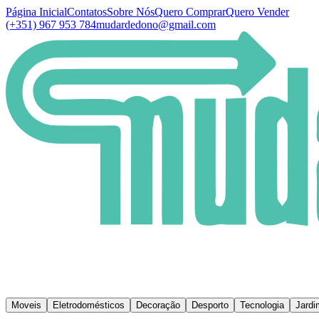
Página Inicial
Contatos
Sobre Nós
Quero Comprar
Quero Vender
(+351) 967 953 784
mudardedono@gmail.com
Moveis
Eletrodomésticos
Decoração
Desporto
Tecnologia
Jardi