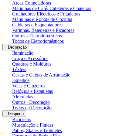
Arcas Congeladoras
Máquinas de Café, Cafeteiras e Chaleiras
Grelhadores Eléctricos e Fritadeiras
Máquinas e Robots de Cozinha
Caldeiras e Esquentadores
Varinhas, Batedeiras e Picadoras
Outros - Eletrodomésticos
Todos de Eletrodomésticos
Decoração
Iluminação
Loiça e Acessórios
Quadros e Molduras
Têxteis
Cestas e Caixas de Arrumação
Espelhos
Velas e Cinzeiros
Relógios e Estatuetas
Almofadas
Outros - Decoração
Todos de Decoração
Desporto
Bicicletas
Musculação e Fitness
Patins, Skates e Trotinetes
Desportos de Praia e Rio