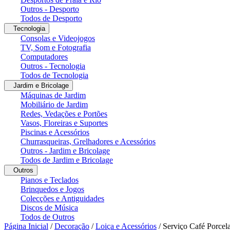
Outros - Desporto
Todos de Desporto
Tecnologia
Consolas e Videojogos
TV, Som e Fotografia
Computadores
Outros - Tecnologia
Todos de Tecnologia
Jardim e Bricolage
Máquinas de Jardim
Mobiliário de Jardim
Redes, Vedações e Portões
Vasos, Floreiras e Suportes
Piscinas e Acessórios
Churrasqueiras, Grelhadores e Acessórios
Outros - Jardim e Bricolage
Todos de Jardim e Bricolage
Outros
Pianos e Teclados
Brinquedos e Jogos
Colecções e Antiguidades
Discos de Música
Todos de Outros
Página Inicial
/
Decoração
/
Loiça e Acessórios
/
Serviço Café Porcel