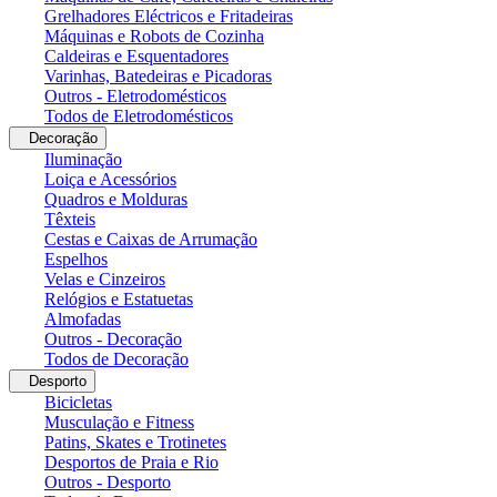
Grelhadores Eléctricos e Fritadeiras
Máquinas e Robots de Cozinha
Caldeiras e Esquentadores
Varinhas, Batedeiras e Picadoras
Outros - Eletrodomésticos
Todos de Eletrodomésticos
Decoração
Iluminação
Loiça e Acessórios
Quadros e Molduras
Têxteis
Cestas e Caixas de Arrumação
Espelhos
Velas e Cinzeiros
Relógios e Estatuetas
Almofadas
Outros - Decoração
Todos de Decoração
Desporto
Bicicletas
Musculação e Fitness
Patins, Skates e Trotinetes
Desportos de Praia e Rio
Outros - Desporto