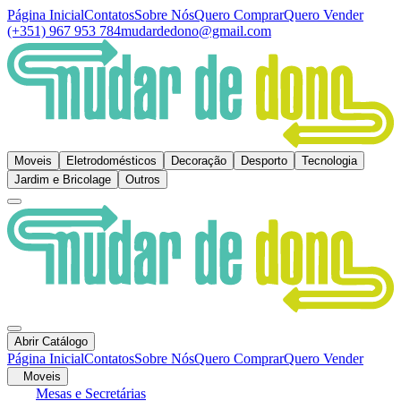
Página Inicial
Contatos
Sobre Nós
Quero Comprar
Quero Vender
(+351) 967 953 784
mudardedono@gmail.com
Moveis
Eletrodomésticos
Decoração
Desporto
Tecnologia
Jardim e Bricolage
Outros
Abrir Catálogo
Página Inicial
Contatos
Sobre Nós
Quero Comprar
Quero Vender
Moveis
Mesas e Secretárias