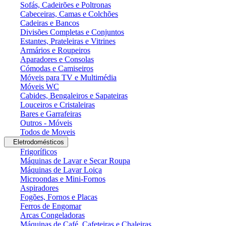
Sofás, Cadeirões e Poltronas
Cabeceiras, Camas e Colchões
Cadeiras e Bancos
Divisões Completas e Conjuntos
Estantes, Prateleiras e Vitrines
Armários e Roupeiros
Aparadores e Consolas
Cómodas e Camiseiros
Móveis para TV e Multimédia
Móveis WC
Cabides, Bengaleiros e Sapateiras
Louceiros e Cristaleiras
Bares e Garrafeiras
Outros - Móveis
Todos de Moveis
Eletrodomésticos
Frigoríficos
Máquinas de Lavar e Secar Roupa
Máquinas de Lavar Loiça
Microondas e Mini-Fornos
Aspiradores
Fogões, Fornos e Placas
Ferros de Engomar
Arcas Congeladoras
Máquinas de Café, Cafeteiras e Chaleiras