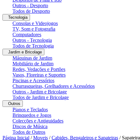
Outros - Desporto
Todos de Desporto
Tecnologia
Consolas e Videojogos
TV, Som e Fotografia
Computadores
Outros - Tecnologia
Todos de Tecnologia
Jardim e Bricolage
Máquinas de Jardim
Mobiliário de Jardim
Redes, Vedações e Portões
Vasos, Floreiras e Suportes
Piscinas e Acessórios
Churrasqueiras, Grelhadores e Acessórios
Outros - Jardim e Bricolage
Todos de Jardim e Bricolage
Outros
Pianos e Teclados
Brinquedos e Jogos
Colecções e Antiguidades
Discos de Música
Todos de Outros
Página Inicial
/
Moveis
/
Cabides, Bengaleiros e Sapateiras
/
Sapateir