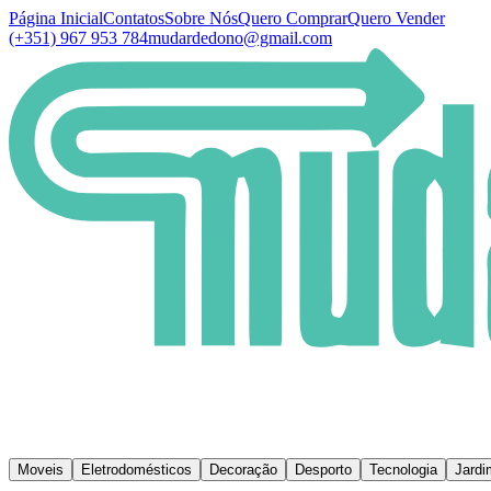
Página Inicial
Contatos
Sobre Nós
Quero Comprar
Quero Vender
(+351) 967 953 784
mudardedono@gmail.com
Moveis
Eletrodomésticos
Decoração
Desporto
Tecnologia
Jardi