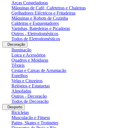
Arcas Congeladoras
Máquinas de Café, Cafeteiras e Chaleiras
Grelhadores Eléctricos e Fritadeiras
Máquinas e Robots de Cozinha
Caldeiras e Esquentadores
Varinhas, Batedeiras e Picadoras
Outros - Eletrodomésticos
Todos de Eletrodomésticos
Decoração
Iluminação
Loiça e Acessórios
Quadros e Molduras
Têxteis
Cestas e Caixas de Arrumação
Espelhos
Velas e Cinzeiros
Relógios e Estatuetas
Almofadas
Outros - Decoração
Todos de Decoração
Desporto
Bicicletas
Musculação e Fitness
Patins, Skates e Trotinetes
Desportos de Praia e Rio