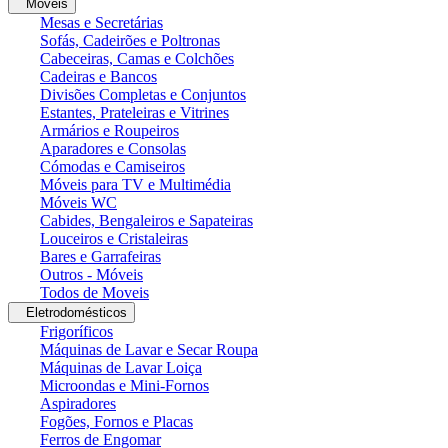
Moveis
Mesas e Secretárias
Sofás, Cadeirões e Poltronas
Cabeceiras, Camas e Colchões
Cadeiras e Bancos
Divisões Completas e Conjuntos
Estantes, Prateleiras e Vitrines
Armários e Roupeiros
Aparadores e Consolas
Cómodas e Camiseiros
Móveis para TV e Multimédia
Móveis WC
Cabides, Bengaleiros e Sapateiras
Louceiros e Cristaleiras
Bares e Garrafeiras
Outros - Móveis
Todos de Moveis
Eletrodomésticos
Frigoríficos
Máquinas de Lavar e Secar Roupa
Máquinas de Lavar Loiça
Microondas e Mini-Fornos
Aspiradores
Fogões, Fornos e Placas
Ferros de Engomar