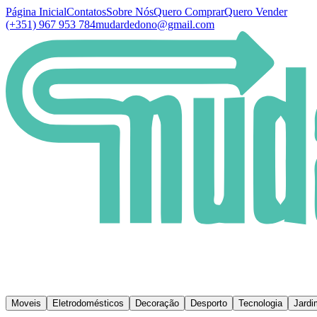
Página Inicial
Contatos
Sobre Nós
Quero Comprar
Quero Vender
(+351) 967 953 784
mudardedono@gmail.com
Moveis
Eletrodomésticos
Decoração
Desporto
Tecnologia
Jardi