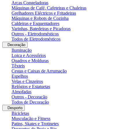
Arcas Congeladoras
Máquinas de Café, Cafeteiras e Chaleiras
Grelhadores Eléctricos e Fritadeiras
Máquinas e Robots de Cozinha
Caldeiras e Esquentadores
Varinhas, Batedeiras e Picadoras
Outros - Eletrodomésticos
Todos de Eletrodomésticos
Decoração
Iluminação
Loiça e Acessórios
Quadros e Molduras
Têxteis
Cestas e Caixas de Arrumação
Espelhos
Velas e Cinzeiros
Relógios e Estatuetas
Almofadas
Outros - Decoração
Todos de Decoração
Desporto
Bicicletas
Musculação e Fitness
Patins, Skates e Trotinetes
Desportos de Praia e Rio