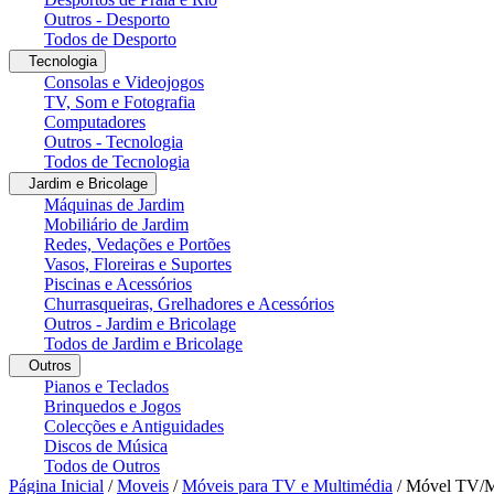
Outros - Desporto
Todos de Desporto
Tecnologia
Consolas e Videojogos
TV, Som e Fotografia
Computadores
Outros - Tecnologia
Todos de Tecnologia
Jardim e Bricolage
Máquinas de Jardim
Mobiliário de Jardim
Redes, Vedações e Portões
Vasos, Floreiras e Suportes
Piscinas e Acessórios
Churrasqueiras, Grelhadores e Acessórios
Outros - Jardim e Bricolage
Todos de Jardim e Bricolage
Outros
Pianos e Teclados
Brinquedos e Jogos
Colecções e Antiguidades
Discos de Música
Todos de Outros
Página Inicial
/
Moveis
/
Móveis para TV e Multimédia
/
Móvel TV/M