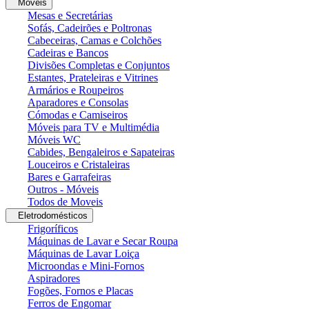
Moveis
Mesas e Secretárias
Sofás, Cadeirões e Poltronas
Cabeceiras, Camas e Colchões
Cadeiras e Bancos
Divisões Completas e Conjuntos
Estantes, Prateleiras e Vitrines
Armários e Roupeiros
Aparadores e Consolas
Cómodas e Camiseiros
Móveis para TV e Multimédia
Móveis WC
Cabides, Bengaleiros e Sapateiras
Louceiros e Cristaleiras
Bares e Garrafeiras
Outros - Móveis
Todos de Moveis
Eletrodomésticos
Frigoríficos
Máquinas de Lavar e Secar Roupa
Máquinas de Lavar Loiça
Microondas e Mini-Fornos
Aspiradores
Fogões, Fornos e Placas
Ferros de Engomar