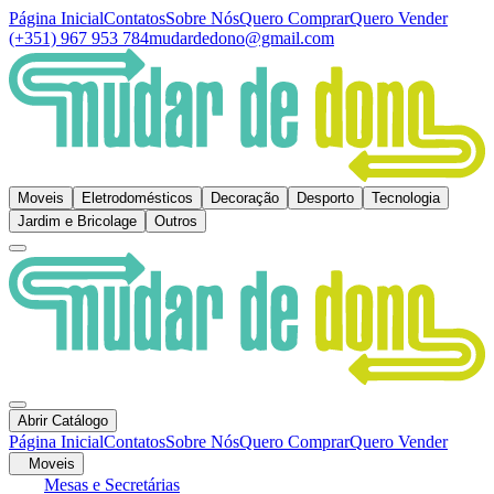
Página Inicial
Contatos
Sobre Nós
Quero Comprar
Quero Vender
(+351) 967 953 784
mudardedono@gmail.com
Moveis
Eletrodomésticos
Decoração
Desporto
Tecnologia
Jardim e Bricolage
Outros
Abrir Catálogo
Página Inicial
Contatos
Sobre Nós
Quero Comprar
Quero Vender
Moveis
Mesas e Secretárias