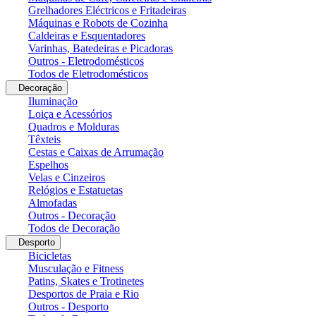
Grelhadores Eléctricos e Fritadeiras
Máquinas e Robots de Cozinha
Caldeiras e Esquentadores
Varinhas, Batedeiras e Picadoras
Outros - Eletrodomésticos
Todos de Eletrodomésticos
Decoração
Iluminação
Loiça e Acessórios
Quadros e Molduras
Têxteis
Cestas e Caixas de Arrumação
Espelhos
Velas e Cinzeiros
Relógios e Estatuetas
Almofadas
Outros - Decoração
Todos de Decoração
Desporto
Bicicletas
Musculação e Fitness
Patins, Skates e Trotinetes
Desportos de Praia e Rio
Outros - Desporto