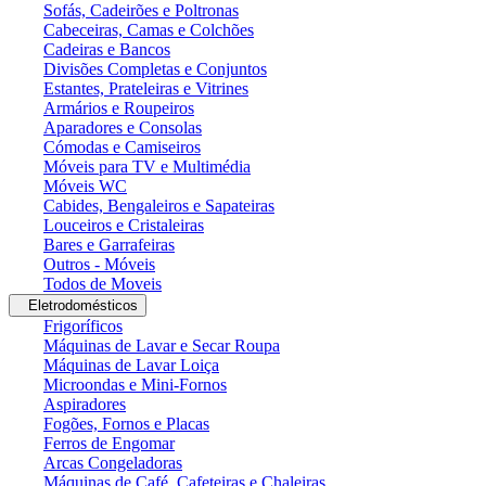
Sofás, Cadeirões e Poltronas
Cabeceiras, Camas e Colchões
Cadeiras e Bancos
Divisões Completas e Conjuntos
Estantes, Prateleiras e Vitrines
Armários e Roupeiros
Aparadores e Consolas
Cómodas e Camiseiros
Móveis para TV e Multimédia
Móveis WC
Cabides, Bengaleiros e Sapateiras
Louceiros e Cristaleiras
Bares e Garrafeiras
Outros - Móveis
Todos de Moveis
Eletrodomésticos
Frigoríficos
Máquinas de Lavar e Secar Roupa
Máquinas de Lavar Loiça
Microondas e Mini-Fornos
Aspiradores
Fogões, Fornos e Placas
Ferros de Engomar
Arcas Congeladoras
Máquinas de Café, Cafeteiras e Chaleiras