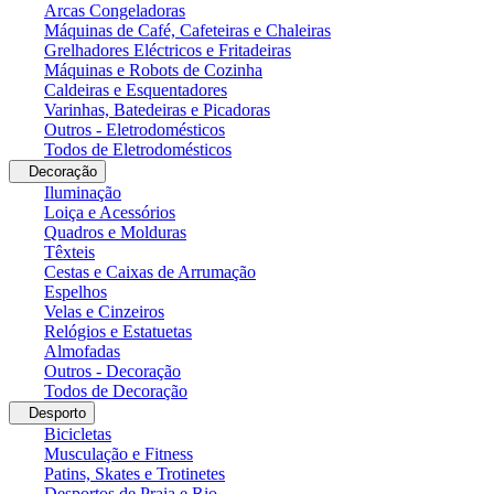
Arcas Congeladoras
Máquinas de Café, Cafeteiras e Chaleiras
Grelhadores Eléctricos e Fritadeiras
Máquinas e Robots de Cozinha
Caldeiras e Esquentadores
Varinhas, Batedeiras e Picadoras
Outros - Eletrodomésticos
Todos de Eletrodomésticos
Decoração
Iluminação
Loiça e Acessórios
Quadros e Molduras
Têxteis
Cestas e Caixas de Arrumação
Espelhos
Velas e Cinzeiros
Relógios e Estatuetas
Almofadas
Outros - Decoração
Todos de Decoração
Desporto
Bicicletas
Musculação e Fitness
Patins, Skates e Trotinetes
Desportos de Praia e Rio