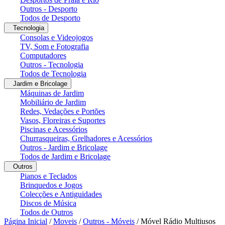
Outros - Desporto
Todos de Desporto
Tecnologia
Consolas e Videojogos
TV, Som e Fotografia
Computadores
Outros - Tecnologia
Todos de Tecnologia
Jardim e Bricolage
Máquinas de Jardim
Mobiliário de Jardim
Redes, Vedações e Portões
Vasos, Floreiras e Suportes
Piscinas e Acessórios
Churrasqueiras, Grelhadores e Acessórios
Outros - Jardim e Bricolage
Todos de Jardim e Bricolage
Outros
Pianos e Teclados
Brinquedos e Jogos
Colecções e Antiguidades
Discos de Música
Todos de Outros
Página Inicial
/
Moveis
/
Outros - Móveis
/
Móvel Rádio Multiusos