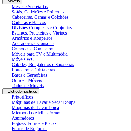
Moveis
Mesas e Secretárias
Sofás, Cadeirões e Poltronas
Cabeceiras, Camas e Colchões
Cadeiras e Bancos
Divisões Completas e Conjuntos
Estantes, Prateleiras e Vitrines
Armários e Roupeiros
Aparadores e Consolas
Cómodas e Camiseiros
Móveis para TV e Multimédia
Móveis WC
Cabides, Bengaleiros e Sapateiras
Louceiros e Cristaleiras
Bares e Garrafeiras
Outros - Móveis
Todos de Moveis
Eletrodomésticos
Frigoríficos
Máquinas de Lavar e Secar Roupa
Máquinas de Lavar Loiça
Microondas e Mini-Fornos
Aspiradores
Fogões, Fornos e Placas
Ferros de Engomar