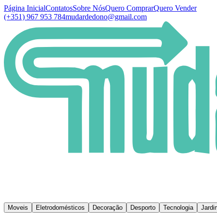
Página Inicial
Contatos
Sobre Nós
Quero Comprar
Quero Vender
(+351) 967 953 784
mudardedono@gmail.com
Moveis
Eletrodomésticos
Decoração
Desporto
Tecnologia
Jardi