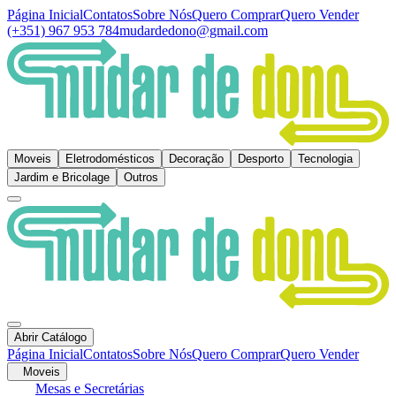
Página Inicial
Contatos
Sobre Nós
Quero Comprar
Quero Vender
(+351) 967 953 784
mudardedono@gmail.com
Moveis
Eletrodomésticos
Decoração
Desporto
Tecnologia
Jardim e Bricolage
Outros
Abrir Catálogo
Página Inicial
Contatos
Sobre Nós
Quero Comprar
Quero Vender
Moveis
Mesas e Secretárias