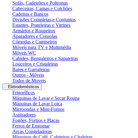
Sofás, Cadeirões e Poltronas
Cabeceiras, Camas e Colchões
Cadeiras e Bancos
Divisões Completas e Conjuntos
Estantes, Prateleiras e Vitrines
Armários e Roupeiros
Aparadores e Consolas
Cómodas e Camiseiros
Móveis para TV e Multimédia
Móveis WC
Cabides, Bengaleiros e Sapateiras
Louceiros e Cristaleiras
Bares e Garrafeiras
Outros - Móveis
Todos de Moveis
Eletrodomésticos
Frigoríficos
Máquinas de Lavar e Secar Roupa
Máquinas de Lavar Loiça
Microondas e Mini-Fornos
Aspiradores
Fogões, Fornos e Placas
Ferros de Engomar
Arcas Congeladoras
Máquinas de Café, Cafeteiras e Chaleiras