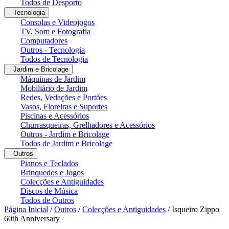
Todos de Desporto
Tecnologia
Consolas e Videojogos
TV, Som e Fotografia
Computadores
Outros - Tecnologia
Todos de Tecnologia
Jardim e Bricolage
Máquinas de Jardim
Mobiliário de Jardim
Redes, Vedações e Portões
Vasos, Floreiras e Suportes
Piscinas e Acessórios
Churrasqueiras, Grelhadores e Acessórios
Outros - Jardim e Bricolage
Todos de Jardim e Bricolage
Outros
Pianos e Teclados
Brinquedos e Jogos
Colecções e Antiguidades
Discos de Música
Todos de Outros
Página Inicial
/
Outros
/
Colecções e Antiguidades
/
Isqueiro Zippo
60th Anniversary