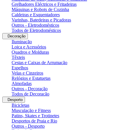
Grelhadores Eléctricos e Fritadeiras
Máquinas e Robots de Cozinha
Caldeiras e Esquentadores
Varinhas, Batedeiras e Picadoras
Outros - Eletrodomésticos
Todos de Eletrodomésticos
Decoração
Iluminação
Loiça e Acessórios
Quadros e Molduras
Têxteis
Cestas e Caixas de Arrumação
Espelhos
Velas e Cinzeiros
Relógios e Estatuetas
Almofadas
Outros - Decoração
Todos de Decoração
Desporto
Bicicletas
Musculação e Fitness
Patins, Skates e Trotinetes
Desportos de Praia e Rio
Outros - Desporto