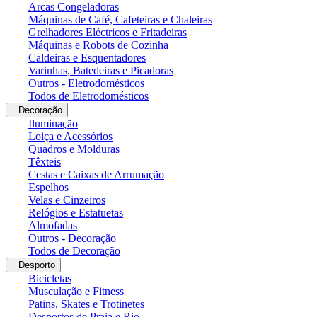
Arcas Congeladoras
Máquinas de Café, Cafeteiras e Chaleiras
Grelhadores Eléctricos e Fritadeiras
Máquinas e Robots de Cozinha
Caldeiras e Esquentadores
Varinhas, Batedeiras e Picadoras
Outros - Eletrodomésticos
Todos de Eletrodomésticos
Decoração
Iluminação
Loiça e Acessórios
Quadros e Molduras
Têxteis
Cestas e Caixas de Arrumação
Espelhos
Velas e Cinzeiros
Relógios e Estatuetas
Almofadas
Outros - Decoração
Todos de Decoração
Desporto
Bicicletas
Musculação e Fitness
Patins, Skates e Trotinetes
Desportos de Praia e Rio