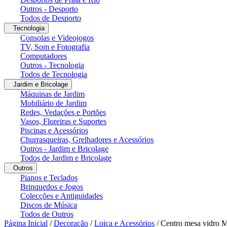
Outros - Desporto
Todos de Desporto
Tecnologia
Consolas e Videojogos
TV, Som e Fotografia
Computadores
Outros - Tecnologia
Todos de Tecnologia
Jardim e Bricolage
Máquinas de Jardim
Mobiliário de Jardim
Redes, Vedações e Portões
Vasos, Floreiras e Suportes
Piscinas e Acessórios
Churrasqueiras, Grelhadores e Acessórios
Outros - Jardim e Bricolage
Todos de Jardim e Bricolage
Outros
Pianos e Teclados
Brinquedos e Jogos
Colecções e Antiguidades
Discos de Música
Todos de Outros
Página Inicial
/
Decoração
/
Loiça e Acessórios
/
Centro mesa vidro 