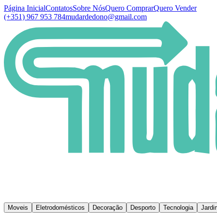
Página Inicial
Contatos
Sobre Nós
Quero Comprar
Quero Vender
(+351) 967 953 784
mudardedono@gmail.com
Moveis
Eletrodomésticos
Decoração
Desporto
Tecnologia
Jardi