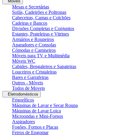
Moveis
Mesas e Secretárias
Sofás, Cadeirões e Poltronas
Cabeceiras, Camas e Colchões
Cadeiras e Bancos
Divisões Completas e Conjuntos
Estantes, Prateleiras e Vitrines
Armários e Roupeiros
Aparadores e Consolas
Cómodas e Camiseiros
Móveis para TV e Multimédia
Móveis WC
Cabides, Bengaleiros e Sapateiras
Louceiros e Cristaleiras
Bares e Garrafeiras
Outros - Móveis
Todos de Moveis
Eletrodomésticos
Frigoríficos
Máquinas de Lavar e Secar Roupa
Máquinas de Lavar Loiça
Microondas e Mini-Fornos
Aspiradores
Fogões, Fornos e Placas
Ferros de Engomar