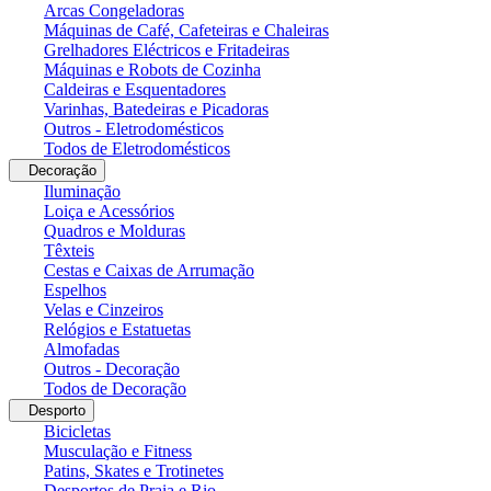
Arcas Congeladoras
Máquinas de Café, Cafeteiras e Chaleiras
Grelhadores Eléctricos e Fritadeiras
Máquinas e Robots de Cozinha
Caldeiras e Esquentadores
Varinhas, Batedeiras e Picadoras
Outros - Eletrodomésticos
Todos de Eletrodomésticos
Decoração
Iluminação
Loiça e Acessórios
Quadros e Molduras
Têxteis
Cestas e Caixas de Arrumação
Espelhos
Velas e Cinzeiros
Relógios e Estatuetas
Almofadas
Outros - Decoração
Todos de Decoração
Desporto
Bicicletas
Musculação e Fitness
Patins, Skates e Trotinetes
Desportos de Praia e Rio