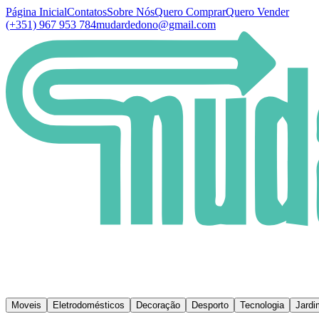
Página Inicial
Contatos
Sobre Nós
Quero Comprar
Quero Vender
(+351) 967 953 784
mudardedono@gmail.com
Moveis
Eletrodomésticos
Decoração
Desporto
Tecnologia
Jardi