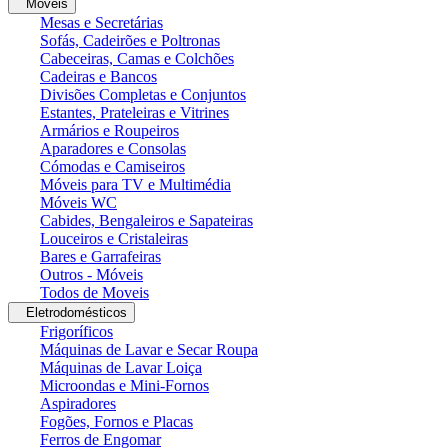
Moveis
Mesas e Secretárias
Sofás, Cadeirões e Poltronas
Cabeceiras, Camas e Colchões
Cadeiras e Bancos
Divisões Completas e Conjuntos
Estantes, Prateleiras e Vitrines
Armários e Roupeiros
Aparadores e Consolas
Cómodas e Camiseiros
Móveis para TV e Multimédia
Móveis WC
Cabides, Bengaleiros e Sapateiras
Louceiros e Cristaleiras
Bares e Garrafeiras
Outros - Móveis
Todos de Moveis
Eletrodomésticos
Frigoríficos
Máquinas de Lavar e Secar Roupa
Máquinas de Lavar Loiça
Microondas e Mini-Fornos
Aspiradores
Fogões, Fornos e Placas
Ferros de Engomar