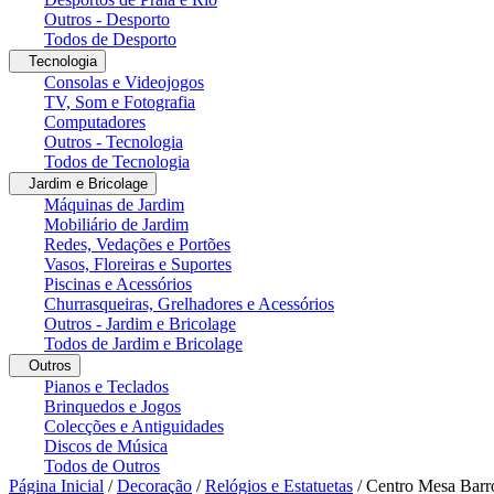
Outros - Desporto
Todos de Desporto
Tecnologia
Consolas e Videojogos
TV, Som e Fotografia
Computadores
Outros - Tecnologia
Todos de Tecnologia
Jardim e Bricolage
Máquinas de Jardim
Mobiliário de Jardim
Redes, Vedações e Portões
Vasos, Floreiras e Suportes
Piscinas e Acessórios
Churrasqueiras, Grelhadores e Acessórios
Outros - Jardim e Bricolage
Todos de Jardim e Bricolage
Outros
Pianos e Teclados
Brinquedos e Jogos
Colecções e Antiguidades
Discos de Música
Todos de Outros
Página Inicial
/
Decoração
/
Relógios e Estatuetas
/
Centro Mesa Barr