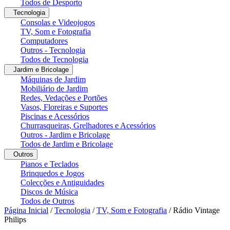
Todos de Desporto
Tecnologia
Consolas e Videojogos
TV, Som e Fotografia
Computadores
Outros - Tecnologia
Todos de Tecnologia
Jardim e Bricolage
Máquinas de Jardim
Mobiliário de Jardim
Redes, Vedações e Portões
Vasos, Floreiras e Suportes
Piscinas e Acessórios
Churrasqueiras, Grelhadores e Acessórios
Outros - Jardim e Bricolage
Todos de Jardim e Bricolage
Outros
Pianos e Teclados
Brinquedos e Jogos
Colecções e Antiguidades
Discos de Música
Todos de Outros
Página Inicial
/
Tecnologia
/
TV, Som e Fotografia
/
Rádio Vintage
Philips