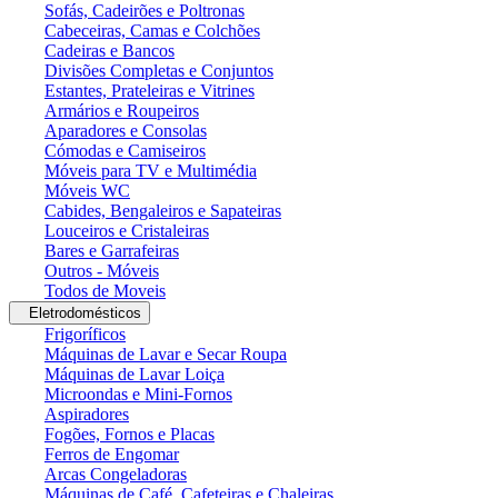
Sofás, Cadeirões e Poltronas
Cabeceiras, Camas e Colchões
Cadeiras e Bancos
Divisões Completas e Conjuntos
Estantes, Prateleiras e Vitrines
Armários e Roupeiros
Aparadores e Consolas
Cómodas e Camiseiros
Móveis para TV e Multimédia
Móveis WC
Cabides, Bengaleiros e Sapateiras
Louceiros e Cristaleiras
Bares e Garrafeiras
Outros - Móveis
Todos de Moveis
Eletrodomésticos
Frigoríficos
Máquinas de Lavar e Secar Roupa
Máquinas de Lavar Loiça
Microondas e Mini-Fornos
Aspiradores
Fogões, Fornos e Placas
Ferros de Engomar
Arcas Congeladoras
Máquinas de Café, Cafeteiras e Chaleiras