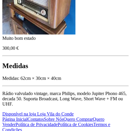
Muito bom estado
300,00 €
Medidas
Medidas:
62cm × 30cm × 40cm
Rádio valvulado vintage, marca Philips, modelo Jupiter Phono 465,
decada 50. Suporta Broadcast, Long Wave, Short Wave + FM ou
UHF.
Disponível na loja Loja Vila do Conde
Página Inicial
Contatos
Sobre Nós
Quero Comprar
Quero
Vender
Política de Privacidade
Política de Cookies
Termos e
Condições