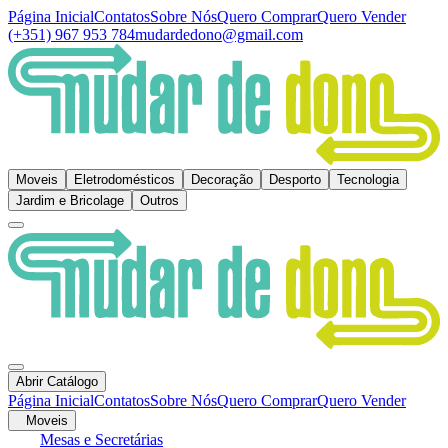
Página Inicial
Contatos
Sobre Nós
Quero Comprar
Quero Vender
(+351) 967 953 784
mudardedono@gmail.com
Moveis
Eletrodomésticos
Decoração
Desporto
Tecnologia
Jardim e Bricolage
Outros
Abrir Catálogo
Página Inicial
Contatos
Sobre Nós
Quero Comprar
Quero Vender
Moveis
Mesas e Secretárias