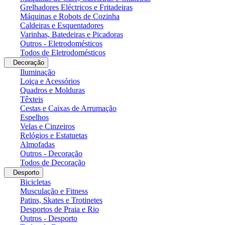
Grelhadores Eléctricos e Fritadeiras
Máquinas e Robots de Cozinha
Caldeiras e Esquentadores
Varinhas, Batedeiras e Picadoras
Outros - Eletrodomésticos
Todos de Eletrodomésticos
Decoração
Iluminação
Loiça e Acessórios
Quadros e Molduras
Têxteis
Cestas e Caixas de Arrumação
Espelhos
Velas e Cinzeiros
Relógios e Estatuetas
Almofadas
Outros - Decoração
Todos de Decoração
Desporto
Bicicletas
Musculação e Fitness
Patins, Skates e Trotinetes
Desportos de Praia e Rio
Outros - Desporto