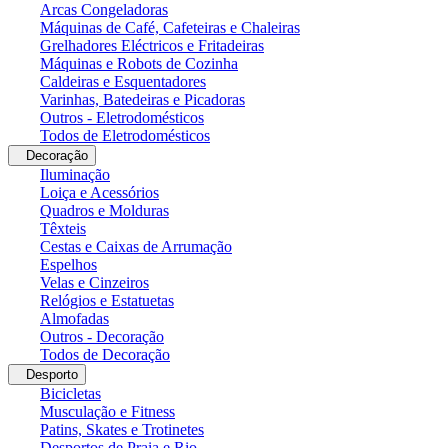
Arcas Congeladoras
Máquinas de Café, Cafeteiras e Chaleiras
Grelhadores Eléctricos e Fritadeiras
Máquinas e Robots de Cozinha
Caldeiras e Esquentadores
Varinhas, Batedeiras e Picadoras
Outros - Eletrodomésticos
Todos de Eletrodomésticos
Decoração
Iluminação
Loiça e Acessórios
Quadros e Molduras
Têxteis
Cestas e Caixas de Arrumação
Espelhos
Velas e Cinzeiros
Relógios e Estatuetas
Almofadas
Outros - Decoração
Todos de Decoração
Desporto
Bicicletas
Musculação e Fitness
Patins, Skates e Trotinetes
Desportos de Praia e Rio