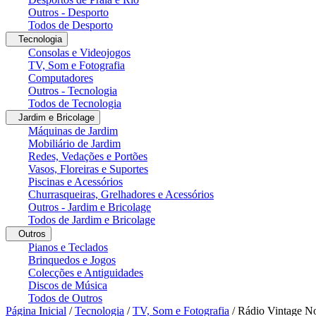
Outros - Desporto
Todos de Desporto
Tecnologia
Consolas e Videojogos
TV, Som e Fotografia
Computadores
Outros - Tecnologia
Todos de Tecnologia
Jardim e Bricolage
Máquinas de Jardim
Mobiliário de Jardim
Redes, Vedações e Portões
Vasos, Floreiras e Suportes
Piscinas e Acessórios
Churrasqueiras, Grelhadores e Acessórios
Outros - Jardim e Bricolage
Todos de Jardim e Bricolage
Outros
Pianos e Teclados
Brinquedos e Jogos
Colecções e Antiguidades
Discos de Música
Todos de Outros
Página Inicial
/
Tecnologia
/
TV, Som e Fotografia
/
Rádio Vintage 