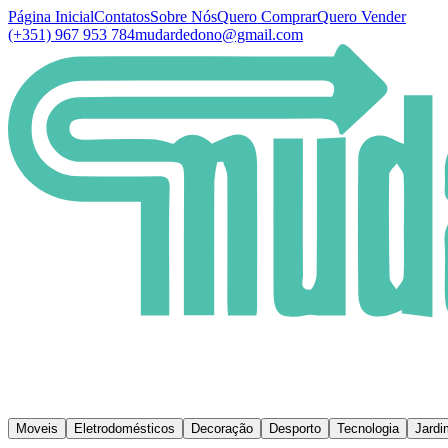
Página Inicial
Contatos
Sobre Nós
Quero Comprar
Quero Vender
(+351) 967 953 784
mudardedono@gmail.com
Moveis
Eletrodomésticos
Decoração
Desporto
Tecnologia
Jardi