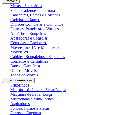
Moveis
Mesas e Secretárias
Sofás, Cadeirões e Poltronas
Cabeceiras, Camas e Colchões
Cadeiras e Bancos
Divisões Completas e Conjuntos
Estantes, Prateleiras e Vitrines
Armários e Roupeiros
Aparadores e Consolas
Cómodas e Camiseiros
Móveis para TV e Multimédia
Móveis WC
Cabides, Bengaleiros e Sapateiras
Louceiros e Cristaleiras
Bares e Garrafeiras
Outros - Móveis
Todos de Moveis
Eletrodomésticos
Frigoríficos
Máquinas de Lavar e Secar Roupa
Máquinas de Lavar Loiça
Microondas e Mini-Fornos
Aspiradores
Fogões, Fornos e Placas
Ferros de Engomar