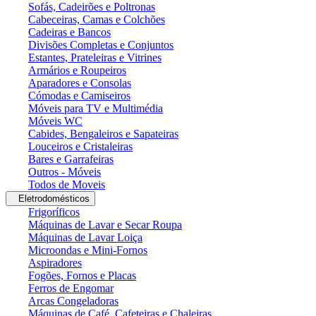
Sofás, Cadeirões e Poltronas
Cabeceiras, Camas e Colchões
Cadeiras e Bancos
Divisões Completas e Conjuntos
Estantes, Prateleiras e Vitrines
Armários e Roupeiros
Aparadores e Consolas
Cómodas e Camiseiros
Móveis para TV e Multimédia
Móveis WC
Cabides, Bengaleiros e Sapateiras
Louceiros e Cristaleiras
Bares e Garrafeiras
Outros - Móveis
Todos de Moveis
Eletrodomésticos
Frigoríficos
Máquinas de Lavar e Secar Roupa
Máquinas de Lavar Loiça
Microondas e Mini-Fornos
Aspiradores
Fogões, Fornos e Placas
Ferros de Engomar
Arcas Congeladoras
Máquinas de Café, Cafeteiras e Chaleiras