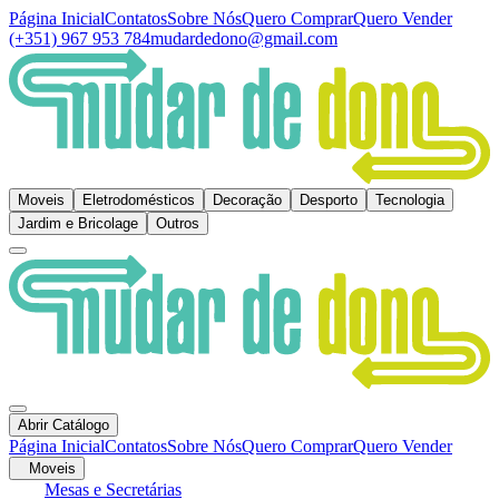
Página Inicial
Contatos
Sobre Nós
Quero Comprar
Quero Vender
(+351) 967 953 784
mudardedono@gmail.com
Moveis
Eletrodomésticos
Decoração
Desporto
Tecnologia
Jardim e Bricolage
Outros
Abrir Catálogo
Página Inicial
Contatos
Sobre Nós
Quero Comprar
Quero Vender
Moveis
Mesas e Secretárias