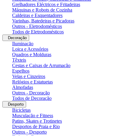
Grelhadores Eléctricos e Fritadeiras
Máquinas e Robots de Cozinha
Caldeiras e Esquentadores
Varinhas, Batedeiras e Picadoras
Outros - Eletrodomésticos
Todos de Eletrodomésticos
Decoração
Iluminação
Loiça e Acessórios
Quadros e Molduras
Têxteis
Cestas e Caixas de Arrumação
Espelhos
Velas e Cinzeiros
Relógios e Estatuetas
Almofadas
Outros - Decoração
Todos de Decoração
Desporto
Bicicletas
Musculação e Fitness
Patins, Skates e Trotinetes
Desportos de Praia e Rio
Outros - Desporto