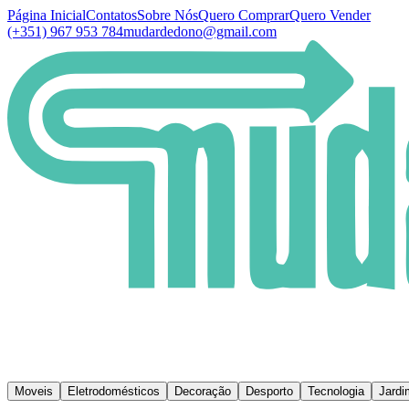
Página Inicial
Contatos
Sobre Nós
Quero Comprar
Quero Vender
(+351) 967 953 784
mudardedono@gmail.com
Moveis
Eletrodomésticos
Decoração
Desporto
Tecnologia
Jardi