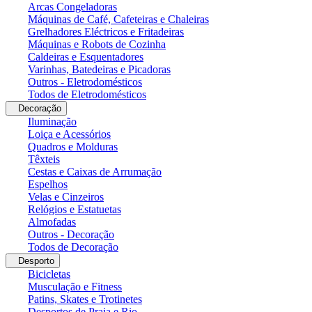
Arcas Congeladoras
Máquinas de Café, Cafeteiras e Chaleiras
Grelhadores Eléctricos e Fritadeiras
Máquinas e Robots de Cozinha
Caldeiras e Esquentadores
Varinhas, Batedeiras e Picadoras
Outros - Eletrodomésticos
Todos de Eletrodomésticos
Decoração
Iluminação
Loiça e Acessórios
Quadros e Molduras
Têxteis
Cestas e Caixas de Arrumação
Espelhos
Velas e Cinzeiros
Relógios e Estatuetas
Almofadas
Outros - Decoração
Todos de Decoração
Desporto
Bicicletas
Musculação e Fitness
Patins, Skates e Trotinetes
Desportos de Praia e Rio