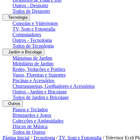
Outros - Desporto
Todos de Desporto
Tecnologia
Consolas e Videojogos
TV, Som e Fotografia
Computadores
Outros - Tecnologia
Todos de Tecnologia
Jardim e Bricolage
Máquinas de Jardim
Mobiliário de Jardim
Redes, Vedações e Portões
Vasos, Floreiras e Suportes
Piscinas e Acessórios
Churrasqueiras, Grelhadores e Acessórios
Outros - Jardim e Bricolage
Todos de Jardim e Bricolage
Outros
Pianos e Teclados
Brinquedos e Jogos
Colecções e Antiguidades
Discos de Música
Todos de Outros
Página Inicial
/
Tecnologia
/
TV, Som e Fotografia
/
Televisor Ecrã P