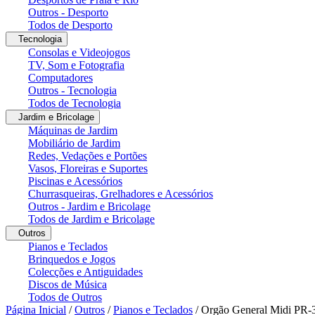
Outros - Desporto
Todos de Desporto
Tecnologia
Consolas e Videojogos
TV, Som e Fotografia
Computadores
Outros - Tecnologia
Todos de Tecnologia
Jardim e Bricolage
Máquinas de Jardim
Mobiliário de Jardim
Redes, Vedações e Portões
Vasos, Floreiras e Suportes
Piscinas e Acessórios
Churrasqueiras, Grelhadores e Acessórios
Outros - Jardim e Bricolage
Todos de Jardim e Bricolage
Outros
Pianos e Teclados
Brinquedos e Jogos
Colecções e Antiguidades
Discos de Música
Todos de Outros
Página Inicial
/
Outros
/
Pianos e Teclados
/
Orgão General Midi PR-