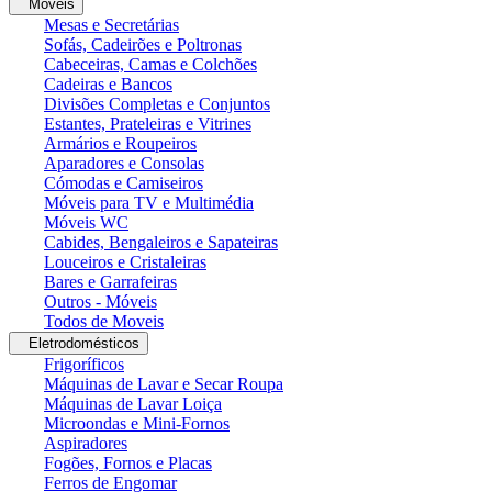
Moveis
Mesas e Secretárias
Sofás, Cadeirões e Poltronas
Cabeceiras, Camas e Colchões
Cadeiras e Bancos
Divisões Completas e Conjuntos
Estantes, Prateleiras e Vitrines
Armários e Roupeiros
Aparadores e Consolas
Cómodas e Camiseiros
Móveis para TV e Multimédia
Móveis WC
Cabides, Bengaleiros e Sapateiras
Louceiros e Cristaleiras
Bares e Garrafeiras
Outros - Móveis
Todos de Moveis
Eletrodomésticos
Frigoríficos
Máquinas de Lavar e Secar Roupa
Máquinas de Lavar Loiça
Microondas e Mini-Fornos
Aspiradores
Fogões, Fornos e Placas
Ferros de Engomar