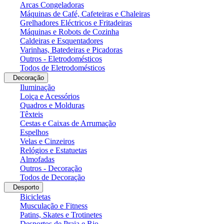
Arcas Congeladoras
Máquinas de Café, Cafeteiras e Chaleiras
Grelhadores Eléctricos e Fritadeiras
Máquinas e Robots de Cozinha
Caldeiras e Esquentadores
Varinhas, Batedeiras e Picadoras
Outros - Eletrodomésticos
Todos de Eletrodomésticos
Decoração
Iluminação
Loiça e Acessórios
Quadros e Molduras
Têxteis
Cestas e Caixas de Arrumação
Espelhos
Velas e Cinzeiros
Relógios e Estatuetas
Almofadas
Outros - Decoração
Todos de Decoração
Desporto
Bicicletas
Musculação e Fitness
Patins, Skates e Trotinetes
Desportos de Praia e Rio