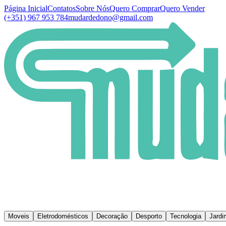
Página Inicial
Contatos
Sobre Nós
Quero Comprar
Quero Vender
(+351) 967 953 784
mudardedono@gmail.com
Moveis
Eletrodomésticos
Decoração
Desporto
Tecnologia
Jardi