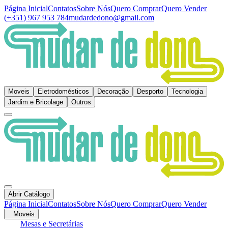
Página Inicial
Contatos
Sobre Nós
Quero Comprar
Quero Vender
(+351) 967 953 784
mudardedono@gmail.com
Moveis
Eletrodomésticos
Decoração
Desporto
Tecnologia
Jardim e Bricolage
Outros
Abrir Catálogo
Página Inicial
Contatos
Sobre Nós
Quero Comprar
Quero Vender
Moveis
Mesas e Secretárias