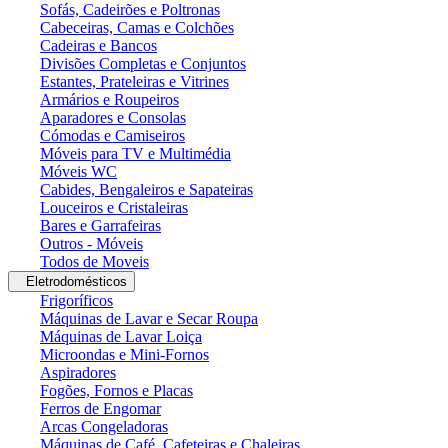
Sofás, Cadeirões e Poltronas
Cabeceiras, Camas e Colchões
Cadeiras e Bancos
Divisões Completas e Conjuntos
Estantes, Prateleiras e Vitrines
Armários e Roupeiros
Aparadores e Consolas
Cómodas e Camiseiros
Móveis para TV e Multimédia
Móveis WC
Cabides, Bengaleiros e Sapateiras
Louceiros e Cristaleiras
Bares e Garrafeiras
Outros - Móveis
Todos de Moveis
Eletrodomésticos
Frigoríficos
Máquinas de Lavar e Secar Roupa
Máquinas de Lavar Loiça
Microondas e Mini-Fornos
Aspiradores
Fogões, Fornos e Placas
Ferros de Engomar
Arcas Congeladoras
Máquinas de Café, Cafeteiras e Chaleiras