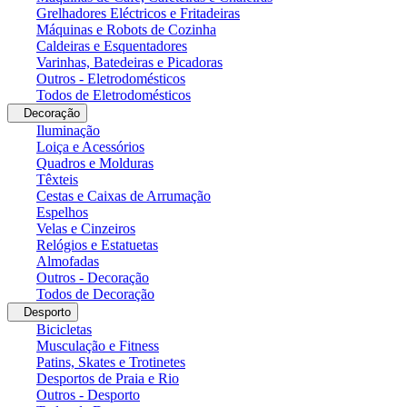
Grelhadores Eléctricos e Fritadeiras
Máquinas e Robots de Cozinha
Caldeiras e Esquentadores
Varinhas, Batedeiras e Picadoras
Outros - Eletrodomésticos
Todos de Eletrodomésticos
Decoração
Iluminação
Loiça e Acessórios
Quadros e Molduras
Têxteis
Cestas e Caixas de Arrumação
Espelhos
Velas e Cinzeiros
Relógios e Estatuetas
Almofadas
Outros - Decoração
Todos de Decoração
Desporto
Bicicletas
Musculação e Fitness
Patins, Skates e Trotinetes
Desportos de Praia e Rio
Outros - Desporto