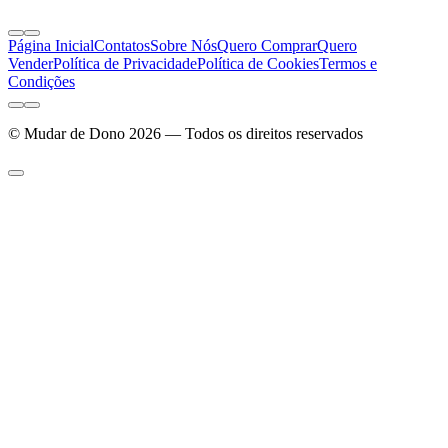
Página Inicial
Contatos
Sobre Nós
Quero Comprar
Quero
Vender
Política de Privacidade
Política de Cookies
Termos e
Condições
© Mudar de Dono 2026 — Todos os direitos reservados