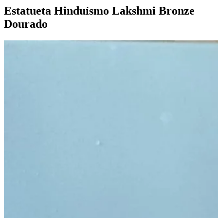
Estatueta Hinduísmo Lakshmi Bronze
Dourado