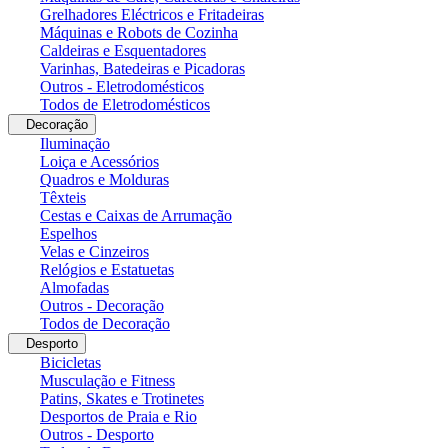
Grelhadores Eléctricos e Fritadeiras
Máquinas e Robots de Cozinha
Caldeiras e Esquentadores
Varinhas, Batedeiras e Picadoras
Outros - Eletrodomésticos
Todos de Eletrodomésticos
Decoração
Iluminação
Loiça e Acessórios
Quadros e Molduras
Têxteis
Cestas e Caixas de Arrumação
Espelhos
Velas e Cinzeiros
Relógios e Estatuetas
Almofadas
Outros - Decoração
Todos de Decoração
Desporto
Bicicletas
Musculação e Fitness
Patins, Skates e Trotinetes
Desportos de Praia e Rio
Outros - Desporto