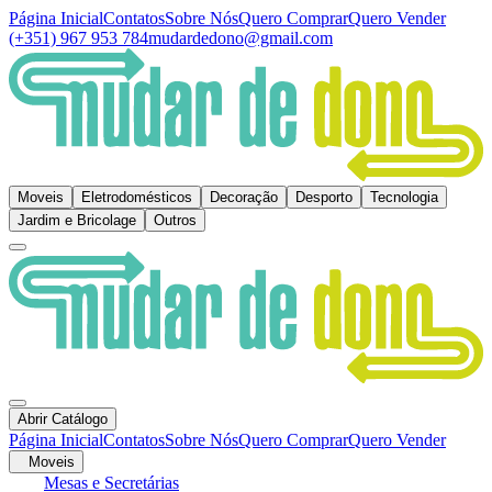
Página Inicial
Contatos
Sobre Nós
Quero Comprar
Quero Vender
(+351) 967 953 784
mudardedono@gmail.com
Moveis
Eletrodomésticos
Decoração
Desporto
Tecnologia
Jardim e Bricolage
Outros
Abrir Catálogo
Página Inicial
Contatos
Sobre Nós
Quero Comprar
Quero Vender
Moveis
Mesas e Secretárias