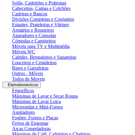
Sofás, Cadeirões e Poltronas
Cabeceiras, Camas e Colchões
Cadeiras e Bancos
Divisões Completas e Conjuntos
Estantes, Prateleiras e Vitrines
Armários e Roupeiros
Aparadores e Consolas
Cómodas e Camiseiros
Móveis para TV e Multimédia
Móveis WC
Cabides, Bengaleiros e Sapateiras
Louceiros e Cristaleiras
Bares e Garrafeiras
Outros - Móveis
Todos de Moveis
Eletrodomésticos
Frigoríficos
Máquinas de Lavar e Secar Roupa
Máquinas de Lavar Loiça
Microondas e Mini-Fornos
Aspiradores
Fogões, Fornos e Placas
Ferros de Engomar
Arcas Congeladoras
Máquinas de Café, Cafeteiras e Chaleiras