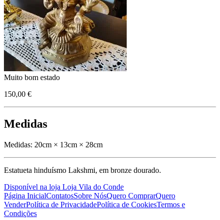
Muito bom estado
150,00 €
Medidas
Medidas:
20cm × 13cm × 28cm
Estatueta hinduísmo Lakshmi, em bronze dourado.
Disponível na loja Loja Vila do Conde
Página Inicial
Contatos
Sobre Nós
Quero Comprar
Quero
Vender
Política de Privacidade
Política de Cookies
Termos e
Condições