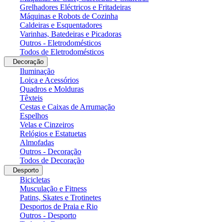
Grelhadores Eléctricos e Fritadeiras
Máquinas e Robots de Cozinha
Caldeiras e Esquentadores
Varinhas, Batedeiras e Picadoras
Outros - Eletrodomésticos
Todos de Eletrodomésticos
Decoração
Iluminação
Loiça e Acessórios
Quadros e Molduras
Têxteis
Cestas e Caixas de Arrumação
Espelhos
Velas e Cinzeiros
Relógios e Estatuetas
Almofadas
Outros - Decoração
Todos de Decoração
Desporto
Bicicletas
Musculação e Fitness
Patins, Skates e Trotinetes
Desportos de Praia e Rio
Outros - Desporto