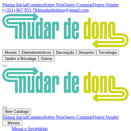
Página Inicial
Contatos
Sobre Nós
Quero Comprar
Quero Vender
(+351) 967 953 784
mudardedono@gmail.com
Moveis
Eletrodomésticos
Decoração
Desporto
Tecnologia
Jardim e Bricolage
Outros
Abrir Catálogo
Página Inicial
Contatos
Sobre Nós
Quero Comprar
Quero Vender
Moveis
Mesas e Secretárias