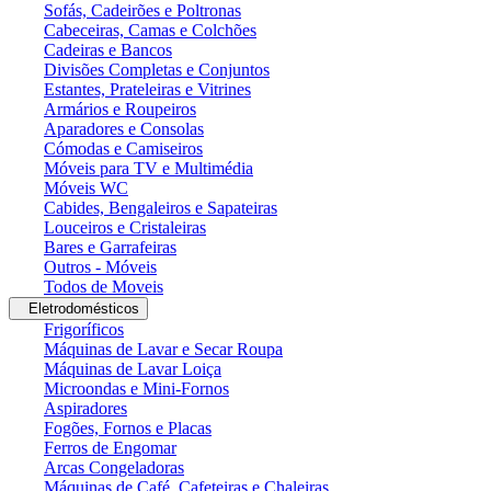
Sofás, Cadeirões e Poltronas
Cabeceiras, Camas e Colchões
Cadeiras e Bancos
Divisões Completas e Conjuntos
Estantes, Prateleiras e Vitrines
Armários e Roupeiros
Aparadores e Consolas
Cómodas e Camiseiros
Móveis para TV e Multimédia
Móveis WC
Cabides, Bengaleiros e Sapateiras
Louceiros e Cristaleiras
Bares e Garrafeiras
Outros - Móveis
Todos de Moveis
Eletrodomésticos
Frigoríficos
Máquinas de Lavar e Secar Roupa
Máquinas de Lavar Loiça
Microondas e Mini-Fornos
Aspiradores
Fogões, Fornos e Placas
Ferros de Engomar
Arcas Congeladoras
Máquinas de Café, Cafeteiras e Chaleiras