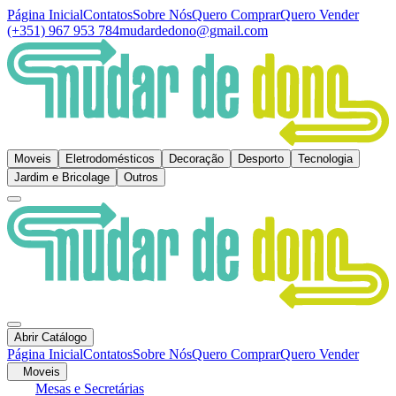
Página Inicial
Contatos
Sobre Nós
Quero Comprar
Quero Vender
(+351) 967 953 784
mudardedono@gmail.com
Moveis
Eletrodomésticos
Decoração
Desporto
Tecnologia
Jardim e Bricolage
Outros
Abrir Catálogo
Página Inicial
Contatos
Sobre Nós
Quero Comprar
Quero Vender
Moveis
Mesas e Secretárias