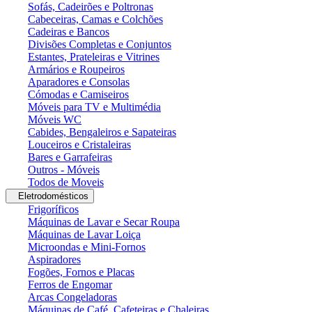
Sofás, Cadeirões e Poltronas
Cabeceiras, Camas e Colchões
Cadeiras e Bancos
Divisões Completas e Conjuntos
Estantes, Prateleiras e Vitrines
Armários e Roupeiros
Aparadores e Consolas
Cómodas e Camiseiros
Móveis para TV e Multimédia
Móveis WC
Cabides, Bengaleiros e Sapateiras
Louceiros e Cristaleiras
Bares e Garrafeiras
Outros - Móveis
Todos de Moveis
Eletrodomésticos
Frigoríficos
Máquinas de Lavar e Secar Roupa
Máquinas de Lavar Loiça
Microondas e Mini-Fornos
Aspiradores
Fogões, Fornos e Placas
Ferros de Engomar
Arcas Congeladoras
Máquinas de Café, Cafeteiras e Chaleiras