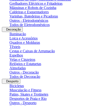
Grelhadores Eléctricos e Fritadeiras
Máquinas e Robots de Cozinha
Caldeiras e Esquentadores
Varinhas, Batedeiras e Picadoras
Outros - Eletrodomésticos
Todos de Eletrodomésticos
Decoração
Iluminação
Loiça e Acessórios
Quadros e Molduras
Têxteis
Cestas e Caixas de Arrumação
Espelhos
Velas e Cinzeiros
Relógios e Estatuetas
Almofadas
Outros - Decoração
Todos de Decoração
Desporto
Bicicletas
Musculação e Fitness
Patins, Skates e Trotinetes
Desportos de Praia e Rio
Outros - Desporto