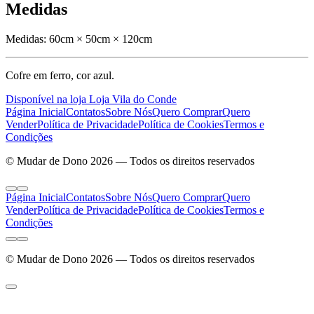
Medidas
Medidas:
60cm × 50cm × 120cm
Cofre em ferro, cor azul.
Disponível na loja Loja Vila do Conde
Página Inicial
Contatos
Sobre Nós
Quero Comprar
Quero
Vender
Política de Privacidade
Política de Cookies
Termos e
Condições
© Mudar de Dono 2026 — Todos os direitos reservados
Página Inicial
Contatos
Sobre Nós
Quero Comprar
Quero
Vender
Política de Privacidade
Política de Cookies
Termos e
Condições
© Mudar de Dono 2026 — Todos os direitos reservados