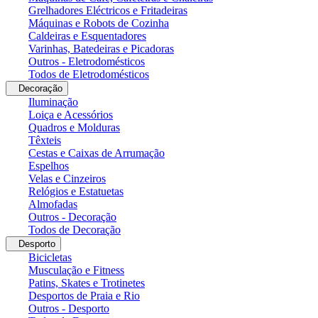
Grelhadores Eléctricos e Fritadeiras
Máquinas e Robots de Cozinha
Caldeiras e Esquentadores
Varinhas, Batedeiras e Picadoras
Outros - Eletrodomésticos
Todos de Eletrodomésticos
Decoração
Iluminação
Loiça e Acessórios
Quadros e Molduras
Têxteis
Cestas e Caixas de Arrumação
Espelhos
Velas e Cinzeiros
Relógios e Estatuetas
Almofadas
Outros - Decoração
Todos de Decoração
Desporto
Bicicletas
Musculação e Fitness
Patins, Skates e Trotinetes
Desportos de Praia e Rio
Outros - Desporto