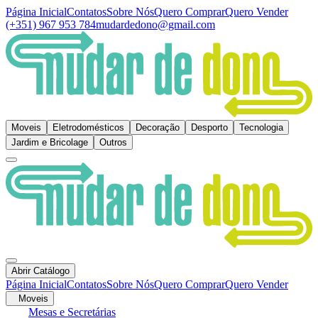
Página Inicial
Contatos
Sobre Nós
Quero Comprar
Quero Vender
(+351) 967 953 784
mudardedono@gmail.com
Moveis
Eletrodomésticos
Decoração
Desporto
Tecnologia
Jardim e Bricolage
Outros
Abrir Catálogo
Página Inicial
Contatos
Sobre Nós
Quero Comprar
Quero Vender
Moveis
Mesas e Secretárias