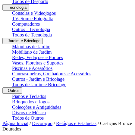
Todos de Desporto
Tecnologia
Consolas e Videojogos
TV, Som e Fotografia
Computadores
Outros - Tecnologia
Todos de Tecnologia
Jardim e Bricolage
Máquinas de Jardim
Mobiliário de Jardim
Redes, Vedações e Portões
Vasos, Floreiras e Suportes
Piscinas e Acessórios
Churrasqueiras, Grelhadores e Acessórios
Outros - Jardim e Bricolage
Todos de Jardim e Bricolage
Outros
Pianos e Teclados
Brinquedos e Jogos
Colecções e Antiguidades
Discos de Música
Todos de Outros
Página Inicial
/
Decoração
/
Relógios e Estatuetas
/
Castiçais Bronze
Dourados