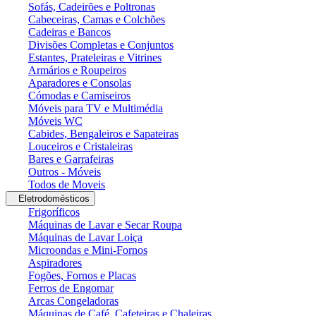
Sofás, Cadeirões e Poltronas
Cabeceiras, Camas e Colchões
Cadeiras e Bancos
Divisões Completas e Conjuntos
Estantes, Prateleiras e Vitrines
Armários e Roupeiros
Aparadores e Consolas
Cómodas e Camiseiros
Móveis para TV e Multimédia
Móveis WC
Cabides, Bengaleiros e Sapateiras
Louceiros e Cristaleiras
Bares e Garrafeiras
Outros - Móveis
Todos de Moveis
Eletrodomésticos
Frigoríficos
Máquinas de Lavar e Secar Roupa
Máquinas de Lavar Loiça
Microondas e Mini-Fornos
Aspiradores
Fogões, Fornos e Placas
Ferros de Engomar
Arcas Congeladoras
Máquinas de Café, Cafeteiras e Chaleiras